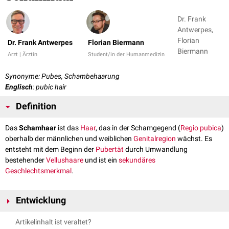
Dr. Frank
Antwerpes,
Florian
Dr. Frank Antwerpes
Florian Biermann
Biermann
Arzt | Ärztin
Student/in der Humanmedizin
Synonyme: Pubes, Schambehaarung
Englisch
: pubic hair
Definition
Das
Schamhaar
ist das
Haar
, das in der Schamgegend (
Regio pubica
)
oberhalb der männlichen und weiblichen
Genitalregion
wächst. Es
entsteht mit dem Beginn der
Pubertät
durch Umwandlung
bestehender
Vellushaare
und ist ein
sekundäres
Geschlechtsmerkmal
.
Entwicklung
Die allmähliche Entstehung der Schambehaarung bezeichnet man als
Artikelinhalt ist veraltet?
Pubarche
. Sie wird nach dem englischen Kinderarzt James M. Tanner in