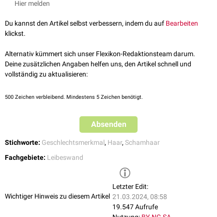
Hier melden
5 sog.
Tanner-Stadien
unterteilt.
Tanner I: Vorpubertäre Behaarung, nur feines Vellushaar vorhanden
Du kannst den Artikel selbst verbessern, indem du auf
Bearbeiten
(< 10 Jahre)
klickst.
Tanner II: Wenige lange, glatt oder leicht gekräuselte Flaumhaare mit
geringer Pigmentierung an der Basis des
Penis
und des
Skrotums
Alternativ kümmert sich unser Flexikon-Redaktionsteam darum.
bzw. auf den
Schamlippen
(10–11,5 Jahre).
Deine zusätzlichen Angaben helfen uns, den Artikel schnell und
Tanner III: Das Haar wird kräftiger und pigmentierter. Es beginnt sich
vollständig zu aktualisieren:
zu kräuseln und breitet sich weiter aus (11,5–13 Jahre).
Tanner IV: Die Schamhaare entsprechen denen eines Erwachsenen.
500
Zeichen verbleibend. Mindestens 5 Zeichen benötigt.
Sie breiten sich über den
Mons pubis
aus, aber noch nicht über die
Oberschenkel (13–15 Jahre).
Absenden
Tanner V: Voll ausgebildetes Schamhaar, das sich über Schenkel und
bis zur
Linea alba
ausbreitet (> 15 Jahre).
Stichworte:
Geschlechtsmerkmal
,
Haar
,
Schamhaar
Fachgebiete:
Leibeswand
Letzter Edit:
Wichtiger Hinweis zu diesem Artikel
21.03.2024, 08:58
19.547 Aufrufe