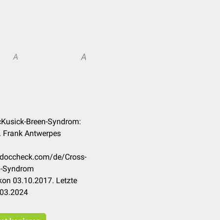
A
A
McKusick-Breen-Syndrom:
r. Frank Antwerpes
n.doccheck.com/de/Cross-
n-Syndrom
kon 03.10.2017. Letzte
.03.2024