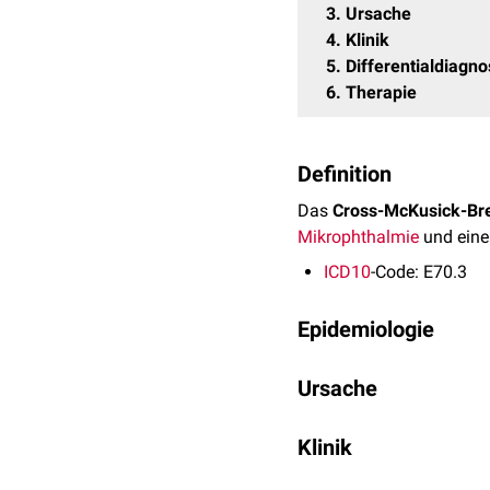
3
Ursache
4
Klinik
5
Differentialdiagn
6
Therapie
Definition
Das
Cross-McKusick-Br
Mikrophthalmie
und ein
ICD10
-Code: E70.3
Epidemiologie
Das Cross-McKusick-Breen
Ursache
Literatur beschrieben.
Das Cross-McKusick-Bre
Klinik
bis heute (2017) nicht ide
Die Symptome des Cross-