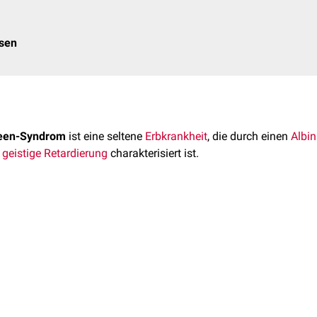
osen
een-Syndrom
ist eine seltene
Erbkrankheit
, die durch einen
Albi
e
geistige Retardierung
charakterisiert ist.
-Syndrom ist eine sehr seltene Erkrankung. Bislang (2017) wur
en-Syndrom wird vermutlich
autosomal-rezessiv
vererbt. Die ur
ntifiziert werden.
McKusick-Breen-Syndroms können sehr unterschiedlich ausgepr