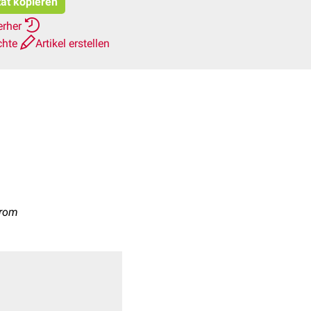
tat kopieren
erher
chte
Artikel erstellen
drom