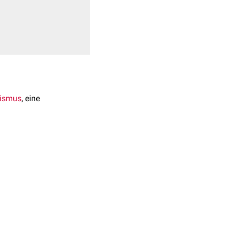
nismus
, eine
den etwa 15 Fälle in der
sächliche
Mutation
konnte
ägt sein.