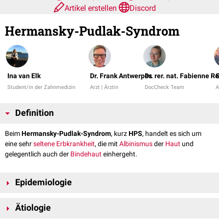
Artikel erstellen
Discord
Hermansky-Pudlak-Syndrom
Ina van Elk
Dr. Frank Antwerpes
Dr. rer. nat. Fabienne R
S
Student/in der Zahnmedizin
Arzt | Ärztin
DocCheck Team
A
Definition
Beim
Hermansky-Pudlak-Syndrom
, kurz
HPS
, handelt es sich um
eine sehr
seltene
Erbkrankheit
, die mit
Albinismus
der
Haut
und
gelegentlich auch der
Bindehaut
einhergeht.
Epidemiologie
Da es sich beim Hermansky-Pudlak-Syndrom um eine sehr seltene
Ätiologie
Erkrankung handelt, sind epidemiologische Daten nur sporadisch
vorhanden. Die weltweite
Prävalenz
liegt schätzungsweise zwischen 1