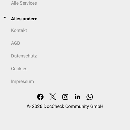
Alle Services
Katze: 5'
1,455 mm
2,91 cm
1'
1
Frosch: 7'
Ratte: 40'
2,91 mm
5,82 cm
2'
0,5
Alles andere
7,275 mm
14,55 cm
5'
0,2
Kontakt
14,55 mm
29,1 cm
10'
0,1
AGB
Datenschutz
29,1 mm
58,2 cm
20'
0,05
Cookies
72,75 mm
145,5 cm
50'
0,02
Impressum
145,5 mm
291 cm
100'
0,01
© 2026
DocCheck Community GmbH