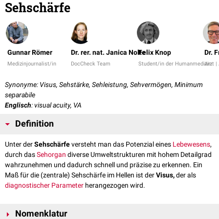
Sehschärfe
Gunnar Römer
Dr. rer. nat. Janica Nolte
Felix Knop
Dr. 
Medizinjournalist/in
DocCheck Team
Student/in der Humanmedizin
Arzt |
Synonyme: Visus, Sehstärke, Sehleistung, Sehvermögen, Minimum
separabile
Englisch
: visual acuity, VA
Definition
Unter der
Sehschärfe
versteht man das Potenzial eines
Lebewesens
,
durch das
Sehorgan
diverse Umweltstrukturen mit hohem Detailgrad
wahrzunehmen und dadurch schnell und präzise zu erkennen. Ein
Maß für die (zentrale) Sehschärfe im Hellen ist der
Visus,
der als
diagnostischer
Parameter
herangezogen wird.
Nomenklatur