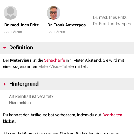
Dr. med. Ines Fritz,
Dr. Frank Antwerpes
Dr. med. Ines Fritz
Dr. Frank Antwerpes
Arzt | Ärztin
Arzt | Ärztin
Definition
Der
Metervisus
ist die
Sehschärfe
in 1 Meter Abstand. Sie wird mit
einer sogenannten
Meter-Visus-Tafel
ermittelt.
Hintergrund
Die reguläre augenärztliche
Sehschärfenprüfung
(z.B. mit
Landoltringen
Artikelinhalt ist veraltet?
oder
E-Haken
) erfolgt in der Regel in einem Abstand von 5 Metern im
Hier melden
freien Raum. Je kleiner die erkannten Sehzeichen (
Optotypen
) sind,
desto besser ist der
Visus
(die Sehschärfe). Sind für den Patienten die
Du kannst den Artikel selbst verbessern, indem du auf
Bearbeiten
Sehzeichen in einem Abstand von 5 Metern nicht mehr erkennbar, so
klickst.
prüft man mit einem Abstand von 1 Meter. Die Angabe der kleinsten noch
erkannten Optotypen erfolgt als Bruch, z.B. 1/50 oder 1/20.
Alternativ kümmert sich unser Flexikon-Redaktionsteam darum.