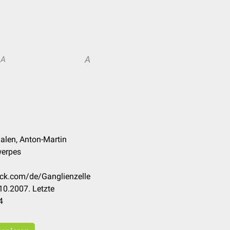
A
A
alen, Anton-Martin
werpes
eck.com/de/Ganglienzelle
10.2007. Letzte
4