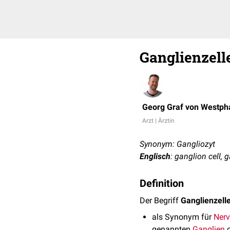
Ganglienzell
Georg Graf von Westph
Arzt | Ärztin
Synonym: Gangliozyt
Englisch
: ganglion cell, 
Definition
Der Begriff
Ganglienzell
als Synonym für
Nerv
genannten
Ganglien
o