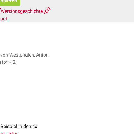
kopieren
Versionsgeschichte
cord
 von Westphalen, Anton-
Martin Christof + 2
 Beispiel in den so
-Traktes
.