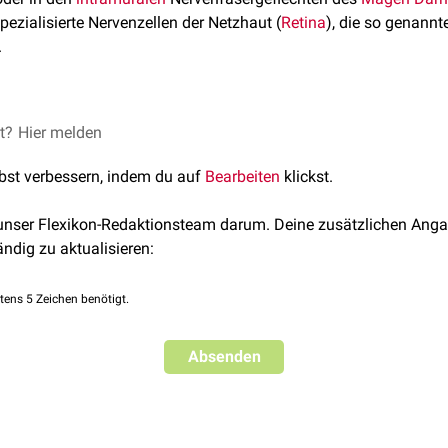
pezialisierte Nervenzellen der Netzhaut (
Retina
), die so genann
.
et?
le
Hier melden
e
lbst verbessern, indem du auf
Bearbeiten
klickst.
elle
 unser Flexikon-Redaktionsteam darum. Deine zusätzlichen Anga
ändig zu aktualisieren:
tens 5 Zeichen benötigt.
Absenden