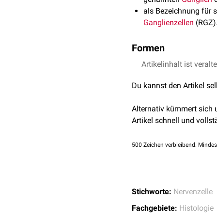
als Bezeichnung für s
Ganglienzellen
(RGZ)
Formen
Artikelinhalt ist veralt
Unipolare Ganglienzel
Bipolare Ganglienzell
Du kannst den Artikel se
Multipolare Ganglienz
Alternativ kümmert sich
Artikel schnell und vollst
500
Zeichen verbleibend. Mindes
Stichworte:
Nervenzelle
Fachgebiete:
Histologie