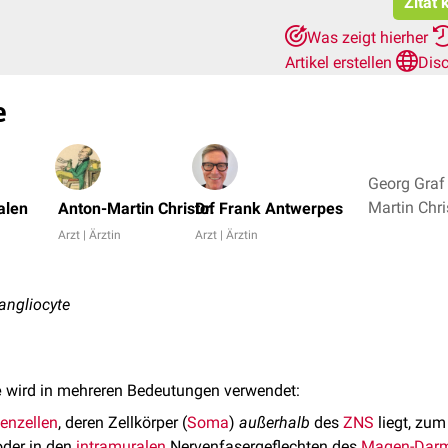
Zitat 
Was zeigt hierher
Artikel erstellen
Dis
e
Georg Graf
alen
Anton-Martin Christof
Dr. Frank Antwerpes
Arzt | Ärztin
Arzt | Ärztin
gangliocyte
e
wird in mehreren Bedeutungen verwendet:
enzellen
, deren Zellkörper (
Soma
)
außerhalb
des
ZNS
liegt, zum
der in den
intramuralen
Nervenfasergeflechten des
Magen-Darm