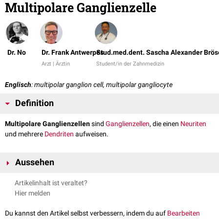
Multipolare Ganglienzelle
Dr. No
Dr. Frank Antwerpes
Stud.med.dent. Sascha Alexander Brös
Arzt | Ärztin
Student/in der Zahnmedizin
Englisch
: multipolar ganglion cell, multipolar gangliocyte
Definition
Multipolare Ganglienzellen
sind
Ganglienzellen
, die einen
Neuriten
und mehrere
Dendriten
aufweisen.
Aussehen
Multipolare Ganglienzellen besitzen einen Fortsatz, der Impulse
Artikelinhalt ist veraltet?
weiterleitet (
Axon
bzw.
Neurit
) und mindestens zwei, häufig bis zu
Hier melden
mehrere hundert Zellfortsätze, die Impulse empfangen (
Dendriten
).
Multipolare Ganglienzellen findet man z.B. in den
Ganglien
des
Du kannst den Artikel selbst verbessern, indem du auf
Bearbeiten