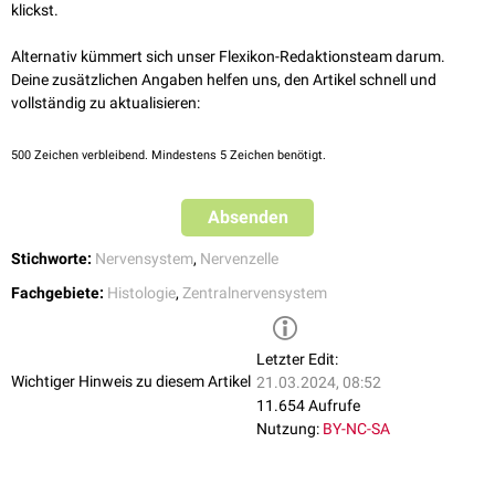
Grenzstrangs
und in der
Retina
.
klickst.
Alternativ kümmert sich unser Flexikon-Redaktionsteam darum.
Deine zusätzlichen Angaben helfen uns, den Artikel schnell und
vollständig zu aktualisieren:
500
Zeichen verbleibend. Mindestens 5 Zeichen benötigt.
Absenden
Stichworte:
Nervensystem
,
Nervenzelle
Fachgebiete:
Histologie
,
Zentralnervensystem
Letzter Edit:
Wichtiger Hinweis zu diesem Artikel
21.03.2024, 08:52
11.654 Aufrufe
Nutzung:
BY-NC-SA