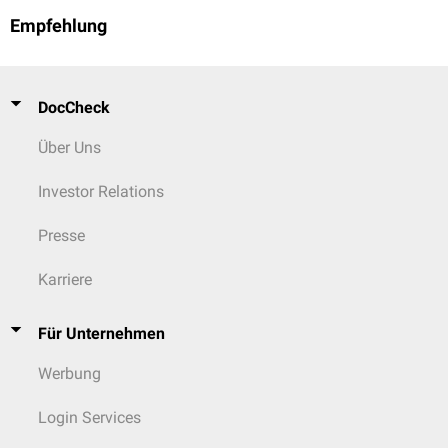
Empfehlung
DocCheck
Über Uns
Investor Relations
Presse
Karriere
Für Unternehmen
Werbung
Login Services