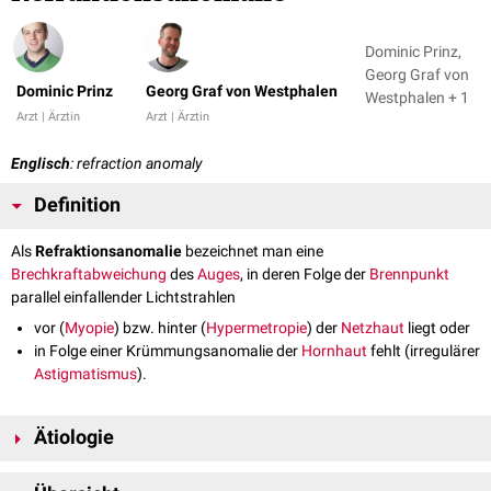
Dominic Prinz,
Georg Graf von
Dominic Prinz
Georg Graf von Westphalen
Westphalen + 1
Arzt | Ärztin
Arzt | Ärztin
Englisch
: refraction anomaly
Definition
Als
Refraktionsanomalie
bezeichnet man eine
Brechkraftabweichung
des
Auges
, in deren Folge der
Brennpunkt
parallel einfallender Lichtstrahlen
vor (
Myopie
) bzw. hinter (
Hypermetropie
) der
Netzhaut
liegt oder
in Folge einer Krümmungsanomalie der
Hornhaut
fehlt (irregulärer
Astigmatismus
).
Ätiologie
Ursächlich sind Brechkraftänderungen des optischen Systems des