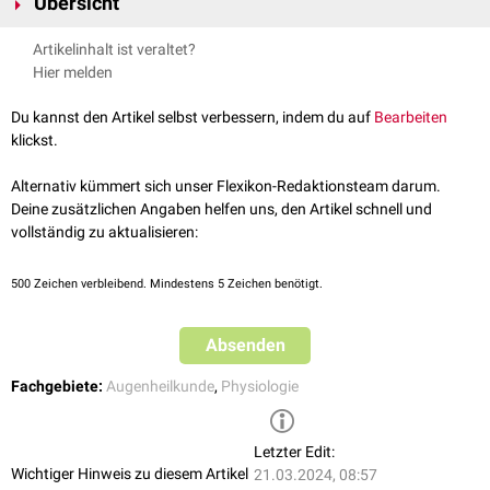
Übersicht
Auges (Cornea,
Linse
).
Das folgende Skript enthält eine Übersicht verschiedener
Artikelinhalt ist veraltet?
Refraktionsanomalien.
Hier melden
Du kannst den Artikel selbst verbessern, indem du auf
Bearbeiten
klickst.
Alternativ kümmert sich unser Flexikon-Redaktionsteam darum.
Deine zusätzlichen Angaben helfen uns, den Artikel schnell und
vollständig zu aktualisieren:
500
Zeichen verbleibend. Mindestens 5 Zeichen benötigt.
Absenden
Fachgebiete:
Augenheilkunde
,
Physiologie
Letzter Edit:
Wichtiger Hinweis zu diesem Artikel
21.03.2024, 08:57