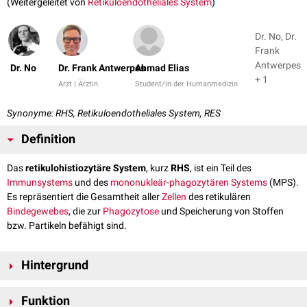
(Weitergeleitet von
Retikuloendotheliales System
)
Dr. No, Dr.
Frank
Antwerpes
Dr. No
Dr. Frank Antwerpes
Ahmad Elias
+ 1
Arzt | Ärztin
Student/in der Humanmedizin
Synonyme: RHS, Retikuloendotheliales System, RES
Definition
Das
retikulohistiozytäre System
, kurz
RHS
, ist ein Teil des
Immunsystems
und des
mononukleär-phagozytären Systems
(MPS).
Es repräsentiert die Gesamtheit aller
Zellen
des retikulären
Bindegewebes
, die zur
Phagozytose
und Speicherung von Stoffen
bzw. Partikeln befähigt sind.
Hintergrund
Die Begriffe "retikulohistiozytäres System" und "mononukleär-
Funktion
phagozytäres System" werden auch synonym verwendet. In der