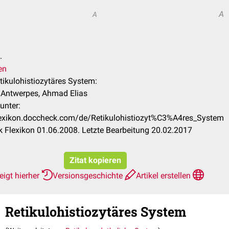
A
A
.
en
etikulohistiozytäres System:
k Antwerpes, Ahmad Elias
unter:
flexikon.doccheck.com/de/Retikulohistiozyt%C3%A4res_System
 Flexikon 01.06.2008. Letzte Bearbeitung 20.02.2017
Zitat kopieren
eigt hierher
Versionsgeschichte
Artikel erstellen
Retikulohistiozytäres System