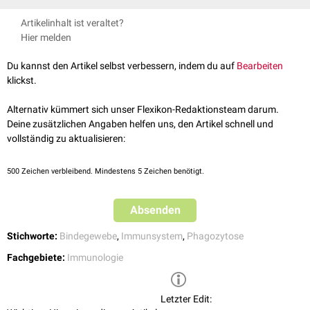
angelsächsischen Literatur kommt der Terminus "retikulohistiozytäres
Das retikulohistiozytäre System dient der Krankheitsabwehr und der
Artikelinhalt ist veraltet?
System" nicht vor. Die ältere Bezeichung "retikuloendotheliales System"
Beseitigung von körpereigenem Substanzabfall (z.B.
Zelldetritus
) und
Hier melden
ist mittlerweile
obsolet
.
Fremdkörpern (z.B.
Mikroorganismen
). Die Zellen dieses Systems
werden durch
Zytokine
aktiviert und übernehmen als
Du kannst den Artikel selbst verbessern, indem du auf
Bearbeiten
antigenpräsentierende Zellen (APC) auch eine wichtige Funktion bei der
klickst.
spezifischen
Immunantwort
.
Auch die ersten Schritte des
Hämabbaus
bis zum zunächst unlöslichen
Alternativ kümmert sich unser Flexikon-Redaktionsteam darum.
Bilirubin
finden im retikulohistiozytären System statt.
Deine zusätzlichen Angaben helfen uns, den Artikel schnell und
vollständig zu aktualisieren:
500
Zeichen verbleibend. Mindestens 5 Zeichen benötigt.
Absenden
Stichworte:
Bindegewebe
,
Immunsystem
,
Phagozytose
Fachgebiete:
Immunologie
Letzter Edit: