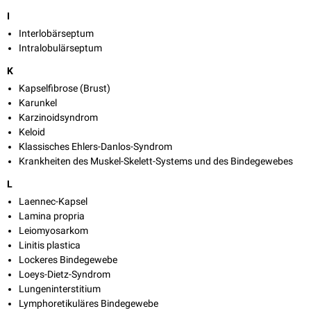
I
Interlobärseptum
Intralobulärseptum
K
Kapselfibrose (Brust)
Karunkel
Karzinoidsyndrom
Keloid
Klassisches Ehlers-Danlos-Syndrom
Krankheiten des Muskel-Skelett-Systems und des Bindegewebes
L
Laennec-Kapsel
Lamina propria
Leiomyosarkom
Linitis plastica
Lockeres Bindegewebe
Loeys-Dietz-Syndrom
Lungeninterstitium
Lymphoretikuläres Bindegewebe