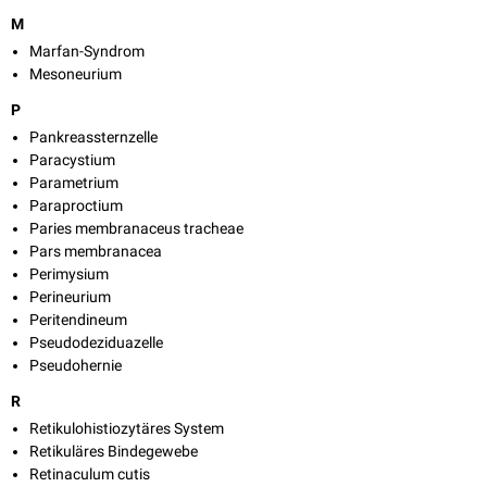
M
Marfan-Syndrom
Mesoneurium
P
Pankreassternzelle
Paracystium
Parametrium
Paraproctium
Paries membranaceus tracheae
Pars membranacea
Perimysium
Perineurium
Peritendineum
Pseudodeziduazelle
Pseudohernie
R
Retikulohistiozytäres System
Retikuläres Bindegewebe
Retinaculum cutis