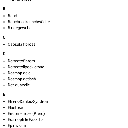
B
Band
Bauchdeckenschwäche
Bindegewebe
C
Capsula fibrosa
D
Dermatofibrom
Dermatoliposklerose
Desmoplasie
Desmoplastisch
Deziduazelle
E
Ehlers-Danlos-Syndrom
Elastose
Endometrose (Pferd)
Eosinophile Fasziitis
Epimysium