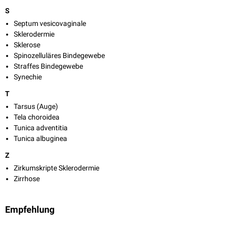
S
Septum vesicovaginale
Sklerodermie
Sklerose
Spinozelluläres Bindegewebe
Straffes Bindegewebe
Synechie
T
Tarsus (Auge)
Tela choroidea
Tunica adventitia
Tunica albuginea
Z
Zirkumskripte Sklerodermie
Zirrhose
Empfehlung