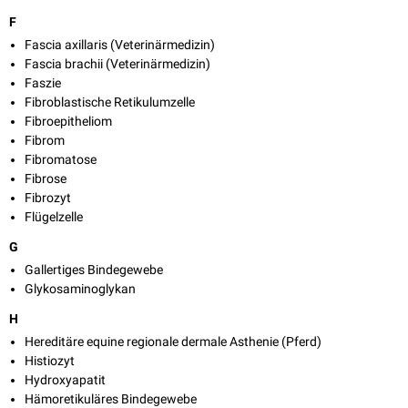
F
Fascia axillaris (Veterinärmedizin)
Fascia brachii (Veterinärmedizin)
Faszie
Fibroblastische Retikulumzelle
Fibroepitheliom
Fibrom
Fibromatose
Fibrose
Fibrozyt
Flügelzelle
G
Gallertiges Bindegewebe
Glykosaminoglykan
H
Hereditäre equine regionale dermale Asthenie (Pferd)
Histiozyt
Hydroxyapatit
Hämoretikuläres Bindegewebe