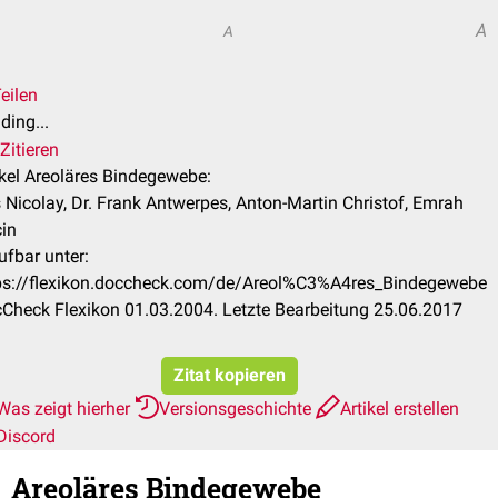
A
A
eilen
ding...
Zitieren
ikel Areoläres Bindegewebe:
s Nicolay, Dr. Frank Antwerpes, Anton-Martin Christof, Emrah
cin
ufbar unter:
ps://flexikon.doccheck.com/de/Areol%C3%A4res_Bindegewebe
Check Flexikon 01.03.2004. Letzte Bearbeitung 25.06.2017
Zitat kopieren
Was zeigt hierher
Versionsgeschichte
Artikel erstellen
Discord
Areoläres Bindegewebe