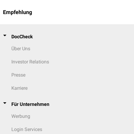
Empfehlung
DocCheck
Über Uns
Investor Relations
Presse
Karriere
Für Unternehmen
Werbung
Login Services