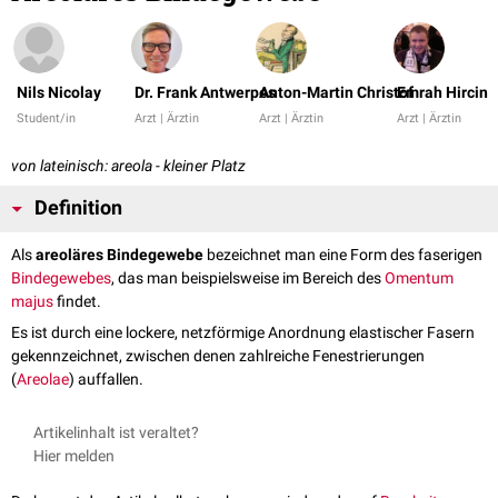
Nils Nicolay
Dr. Frank Antwerpes
Anton-Martin Christof
Emrah Hircin
Student/in
Arzt | Ärztin
Arzt | Ärztin
Arzt | Ärztin
von lateinisch: areola - kleiner Platz
Definition
Als
areoläres Bindegewebe
bezeichnet man eine Form des faserigen
Bindegewebes
, das man beispielsweise im Bereich des
Omentum
majus
findet.
Es ist durch eine lockere, netzförmige Anordnung elastischer Fasern
gekennzeichnet, zwischen denen zahlreiche Fenestrierungen
(
Areolae
) auffallen.
Artikelinhalt ist veraltet?
Hier melden