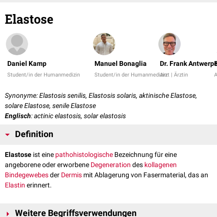
Elastose
Daniel Kamp
Manuel Bonaglia
Dr. Frank Antwerp
Student/in der Humanmedizin
Student/in der Humanmedizin
Arzt | Ärztin
A
Synonyme: Elastosis senilis, Elastosis solaris, aktinische Elastose,
solare Elastose, senile Elastose
Englisch
: actinic elastosis, solar elastosis
Definition
Elastose
ist eine
pathohistologische
Bezeichnung für eine
angeborene oder erworbene
Degeneration
des
kollagenen
Bindegewebes
der
Dermis
mit Ablagerung von Fasermaterial, das an
Elastin
erinnert.
Weitere Begriffsverwendungen