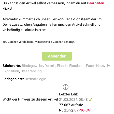
Du kannst den Artikel selbst verbessern, indem du auf
Bearbeiten
Weitere
Risikofaktoren
für das Auftreten einer Elastose sind:
klickst.
Niereninsuffizienz
Alkohol-
und
Nikotinabusus
Alternativ kümmert sich unser Flexikon-Redaktionsteam darum.
Porphyria cutanea tarda
(PCT)
Deine zusätzlichen Angaben helfen uns, den Artikel schnell und
vollständig zu aktualisieren:
Selten kann eine Elastose auch durch
ionisierende Strahlung
(
chronische
Radiodermatitis
) oder bei chronischer Exposition gegenüber
Teer
(
Teerhaut
) auftreten. Des Weiteren existieren
hereditäre
Erkrankungen,
500
Zeichen verbleibend. Mindestens 5 Zeichen benötigt.
die mit einer Elastose einhergehen, z.B. das
Pseudoxanthoma elasticum
.
Absenden
Stichworte:
Bindegewebe
,
Dermis
,
Elastin
,
Elastische Faser
,
Haut
,
UV-
Exposition
,
UV-Strahlung
Fachgebiete:
Dermatologie
Letzter Edit:
Wichtiger Hinweis zu diesem Artikel
21.03.2024, 08:48
77.067 Aufrufe
Nutzung:
BY-NC-SA