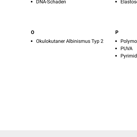
DNA-Schaden
Elastos
O
P
Okulokutaner Albinismus Typ 2
Polymo
PUVA
Pyrimid