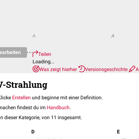
A
A
earbeiten
Teilen
Loading...
Was zeigt hierher
Versionsgeschichte
A
V-Strahlung
Klicke
Erstellen
und beginne mit einer Definition.
machen findest du im
Handbuch
.
in dieser Kategorie, von 11 insgesamt.
D
E