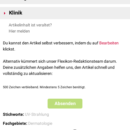
UVB-Strahlung macht etwa 5 % der UV-Strahlung aus, welche die
Klinik
Erdoberfläche erreicht, da ein Großteil von der Ozonschicht absorbiert
wird. Sie ist biologisch sehr aktiv und kann
DNA-Schäden
in den
Die akuten Auswirkungen von UVB-Strahlung sind vor allem
Artikelinhalt ist veraltet?
Hautzellen verursachen, die zu
Mutationen
und langfristig zu
Hautkrebs
Sonnenbrand (Erythem) und die Verdickung der
Epidermis
. Langfristige
Hier melden
führen können.
Exposition kann zu chronischen Hautschäden wie vorzeitiger
Hautalterung,
aktinischen Keratosen
und malignen Hauttumoren wie
Du kannst den Artikel selbst verbessern, indem du auf
Bearbeiten
Basalzellkarzinom
,
Plattenepithelkarzinom
und
Melanom
führen.
klickst.
UVB-Therapie
Alternativ kümmert sich unser Flexikon-Redaktionsteam darum.
In der Dermatologie wird UVB-Strahlung in kontrollierten Dosen zur
Deine zusätzlichen Angaben helfen uns, den Artikel schnell und
Behandlung von Hauterkrankungen wie
Psoriasis
,
atopischer Dermatitis
vollständig zu aktualisieren:
und
Vitiligo
eingesetzt. Die therapeutische Wirkung beruht auf der
Unterdrückung der überaktiven
Immunreaktion
in der Haut. Bei der UVB-
500
Zeichen verbleibend. Mindestens 5 Zeichen benötigt.
Therapie werden zwei Hauptformen unterschieden:
Breitband-UVB: Verwendet ein breiteres Spektrum von UVB-Strahlen.
Absenden
Schmalband-UVB (311 nm): Zeigt eine höhere Wirksamkeit und
geringere Nebenwirkungen bei der Behandlung entzündlicher
Stichworte:
UV-Strahlung
Hauterkrankungen
Fachgebiete:
Dermatologie