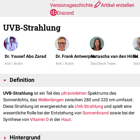
Versionsgeschichte
Artikel erstellen
Discord
UVB-Strahlung
Dr. Yousef Abo Zarad
Dr. Frank Antwerpes
Natascha van den Höfel
Dr.
Arzt | Ärztin
Arzt | Ärztin
DocCheck Team
Doc
Definition
UVB-Strahlung
ist ein Teil des
ultravioletten
Spektrums des
Sonnenlichts, das
Wellenlängen
zwischen 280 und 320 nm umfasst.
Diese Strahlung ist energiereicher als
UVA-Strahlung
und spielt eine
wesentliche Rolle bei der Entstehung von
Sonnenbrand
sowie bei der
Synthese von
Vitamin D
in der
Haut
.
Hintergrund