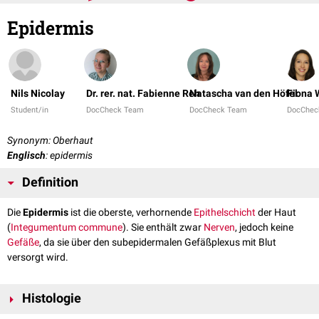
Epidermis
Nils Nicolay
Dr. rer. nat. Fabienne Reh
Natascha van den Höfel
Fiona 
Student/in
DocCheck Team
DocCheck Team
DocChec
Synonym: Oberhaut
Englisch
: epidermis
Definition
Die
Epidermis
ist die oberste, verhornende
Epithelschicht
der Haut
(
Integumentum commune
). Sie enthält zwar
Nerven
, jedoch keine
Gefäße
, da sie über den subepidermalen Gefäßplexus mit Blut
versorgt wird.
Histologie