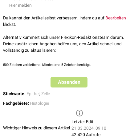
z.B.:
Hier melden
Basalzellkarzinome
Basalzellpapillome
Du kannst den Artikel selbst verbessern, indem du auf
Bearbeiten
klickst.
Alternativ kümmert sich unser Flexikon-Redaktionsteam darum.
Deine zusätzlichen Angaben helfen uns, den Artikel schnell und
vollständig zu aktualisieren:
500
Zeichen verbleibend. Mindestens 5 Zeichen benötigt.
Absenden
Stichworte:
Epithel
,
Zelle
Fachgebiete:
Histologie
Letzter Edit:
Wichtiger Hinweis zu diesem Artikel
21.03.2024, 09:10
42.420 Aufrufe