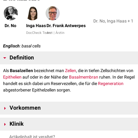
Dr. No, Inga Haas + 1
Dr. No
Inga Haas
Dr. Frank Antwerpes
DocCheck Team
Arzt | Ärztin
Englisch
: basal cells
Definition
Als
Basalzellen
bezeichnet man
Zellen
, die in tiefen Zellschichten von
Epithelien
auf oder in der Nähe der
Basalmembran
ruhen. In der Regel
handelt es sich dabei um Reservezellen, die für die
Regeneration
abgestorbener Epithelzellen sorgen.
Vorkommen
Haut
Klinik
Riechepithel
Nebenhoden
Von den Basalzellen können
benigne
und
maligne
Tumoren ausgehen,
Artikelinhalt ist veraltet?
Prostata