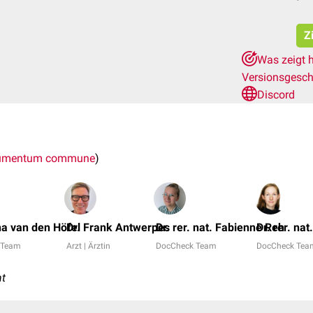
Z
Was zeigt 
Versionsgesch
Discord
gumentum commune
)
a van den Höfel
Dr. Frank Antwerpes
Dr. rer. nat. Fabienne Reh
Dr. rer. nat
 Team
Arzt | Ärztin
DocCheck Team
DocCheck Tea
nt