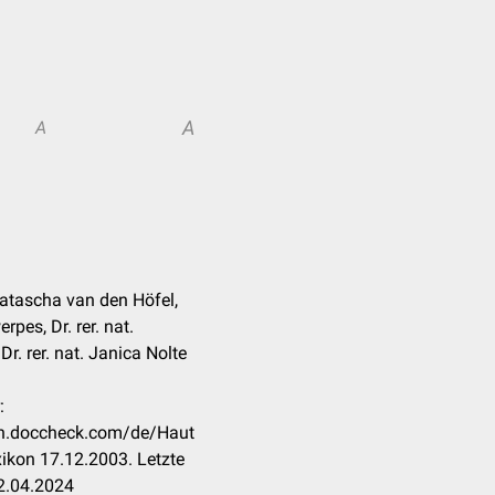
A
A
Natascha van den Höfel,
rpes, Dr. rer. nat.
r. rer. nat. Janica Nolte
:
kon.doccheck.com/de/Haut
ikon 17.12.2003. Letzte
2.04.2024