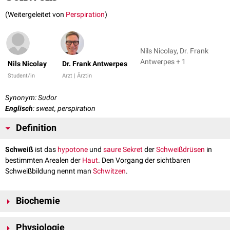
(Weitergeleitet von
Perspiration
)
Nils Nicolay, Dr. Frank
Antwerpes + 1
Nils Nicolay
Dr. Frank Antwerpes
Student/in
Arzt | Ärztin
Synonym: Sudor
Englisch
: sweat, perspiration
Definition
Schweiß
ist das
hypotone
und
saure
Sekret
der
Schweißdrüsen
in
bestimmten Arealen der
Haut
. Den Vorgang der sichtbaren
Schweißbildung nennt man
Schwitzen
.
Biochemie
Schweiß ist üblicherweise aufgrund verminderter
Ionenkonzentrationen
Physiologie
hypoton. Sein
pH-Wert
ist von verschiedenen Faktoren abhängig und