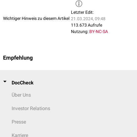
Der Schweiß dient der Erzeugung von
Verdunstungskälte
und damit der
Thermoregulation
des
Organismus
. Daneben erzeugt er einen sauren
Letzter Edit:
Film auf der
Haut
, der antimikrobiell wirkt und den natürlichen
Wichtiger Hinweis zu diesem Artikel
21.03.2024, 09:48
Säureschutzmantel
bildet. Vermutlich vermittelt der Schweißfilm auch
113.673 Aufrufe
die oberflächliche Verbreitung der hauteigenen
Lipiden
.
Nutzung:
BY-NC-SA
Geruch
Frischer Schweiß ist nahezu geruchlos. Erst durch den Abbau
langkettiger Fettsäuren zu kleineren Molekülen wie Ameisensäure oder
Empfehlung
Buttersäure wird der typische Schweißgeruch erzeugt. Für diese
chemische Umwandlung sind Bakterien der
Hautflora
verantwortlich.
DocCheck
Über Uns
Investor Relations
Presse
Karriere