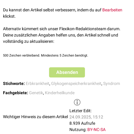
stark ausgeprägte Nierenfehlfunktion vorliegen.
Mit Hilfe einer
Röntgenuntersuchung
kann eine Rachitis diagnostiziert
Mondgesicht
Galaktose
befindet. Die Aufnahme von
Fruktose
wird empfohlen.
werden. Zur Verifizierung der Diagnose eines Fanconi-Bickel-Syndroms
Du kannst den Artikel selbst verbessern, indem du auf
Fettablagerungen
an den Schultern und am Abdomen
Bearbeiten
Weiterhin sollte der Patient mehrere kleine Mahlzeiten über den Tag
kann
molekularbiologisch
die Mutation im SLC2A2-Gen nachgewiesen
klickst.
spätes Einsetzen der
Pubertät
verteilt zu sich nehmen, um einer
Unterzuckerung
zwischen den
werden.
Mahlzeiten vorzubeugen.
Aufgrund der Osteoporose kann es vermehrt zu Knochenfrakturen
Alternativ kümmert sich unser Flexikon-Redaktionsteam darum.
kommen. Eine weitere mögliche Komplikation ist eine
Pankreatitis
, die
Deine zusätzlichen Angaben helfen uns, den Artikel schnell und
sich aufgrund von Glykogenablagerungen in der
Bauchspeicheldrüse
vollständig zu aktualisieren:
bildet.
500
Zeichen verbleibend. Mindestens 5 Zeichen benötigt.
Absenden
Stichworte:
Erbkrankheit
,
Glykogenspeicherkrankheit
,
Syndrom
Fachgebiete:
Genetik
,
Kinderheilkunde
Letzter Edit:
Wichtiger Hinweis zu diesem Artikel
24.09.2025, 15:12
8.939 Aufrufe
Nutzung:
BY-NC-SA