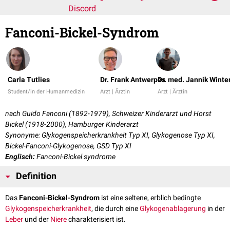
Discord
Fanconi-Bickel-Syndrom
Carla Tutlies
Dr. Frank Antwerpes
Dr. med. Jannik Winte
Student/in der Humanmedizin
Arzt | Ärztin
Arzt | Ärztin
nach Guido Fanconi (1892-1979), Schweizer Kinderarzt und Horst
Bickel (1918-2000), Hamburger Kinderarzt
Synonyme: Glykogenspeicherkrankheit Typ XI, Glykogenose Typ XI,
Bickel-Fanconi-Glykogenose, GSD Typ XI
Englisch:
Fanconi-Bickel syndrome
Definition
Das
Fanconi-Bickel-Syndrom
ist eine seltene, erblich bedingte
Glykogenspeicherkrankheit
, die durch eine
Glykogenablagerung
in der
Leber
und der
Niere
charakterisiert ist.