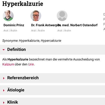
Hyperkalzurie
P
Dominic Prinz
Dr. Frank Antwerpes
Dr. med. Norbert Ostendorf
Arzt | Ärztin
Arzt | Ärztin
Arzt | Ärztin
+
Synonyme: Hyperkalziurie, Hypercalciurie
Definition
Als
Hyperkalzurie
bezeichnet man die vermehrte Ausscheidung von
Kalzium
über den
Urin
.
Referenzbereich
Bei einer Hyperkalzurie liegt eine Kalziumausscheidung vor, die im
24-h-
Ätiologie
Sammelurin
höher als 200–250 mg (5–7,5 mmol) ist. Der entsprechende
Laborwert heißt "
Kalzium im Urin
" (Ca-U).
Ursächlich für eine erhöhte Kalziumausscheidung im Urin sind:
Klinik
erhöhte Serumkalziumspiegel (siehe Ursachen der
Hyperkalzämie
),