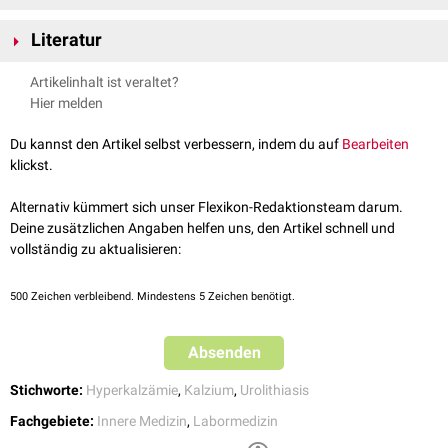
z.B. bei
Chronisch erhöhte Kalziumspiegel im Harn erhöhen das Risiko der
Literatur
Hyperparathyreoidismus
Präzipitation
mit
Harnsteinbildung
(
Urolithiasis
).
Vitamin-D-Intoxikation
Laborlexikon.de; abgerufen am 15.02.2021
Immobilisationsosteoporose
Artikelinhalt ist veraltet?
malignen
Neoplasien
(z.B.
Knochenmetastasen
,
Plasmozytom
)
Hier melden
paraneoplastischen Syndromen
(
PTHrP-
,
PTH
-,
Vitamin D
-
Freisetzung)
Du kannst den Artikel selbst verbessern, indem du auf
Bearbeiten
Cushing-Syndrom
klickst.
Sarkoidose
Alternativ kümmert sich unser Flexikon-Redaktionsteam darum.
renale
Resorptionsstörungen
Deine zusätzlichen Angaben helfen uns, den Artikel schnell und
Bartter-Syndrom
vollständig zu aktualisieren:
DeToni-Debré-Fanconi-Syndrom
Hypomagnesiämie-Hypercalciurie-Nephrocalcinose-Syndrom
(FHHNC)
500
Zeichen verbleibend. Mindestens 5 Zeichen benötigt.
Renal-tubuläre Azidose
Ist diagnostisch keine Ursache ermittelbar, spricht man von einer
Absenden
idiopathischen
Hyperkalzurie.
Stichworte:
Hyperkalzämie
,
Kalzium
,
Urolithiasis
Fachgebiete:
Innere Medizin
,
Labormedizin