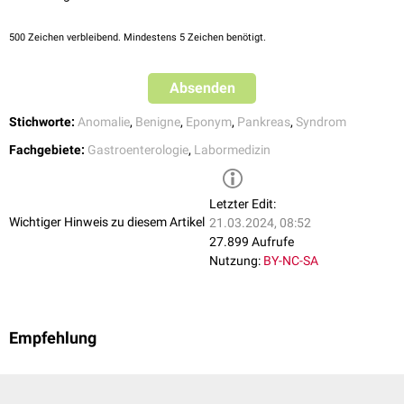
Bildgebung
In der Regel zeigen sich in der
Bildgebung
(
Abdomensonografie
,
CT
,
500
Zeichen verbleibend. Mindestens 5 Zeichen benötigt.
ERCP
) keine Auffälligkeiten. Zum Ausschluss einer Pankreaserkrankung
empfiehlt sich die weitergehende Diagnostik mittels
Endosonografie
und
Absenden
sekretinstimulierter
Magnetresonanz-Cholangiopankreatikographie
(MRCP).
Stichworte:
Anomalie
,
Benigne
,
Eponym
,
Pankreas
,
Syndrom
Fachgebiete:
Gastroenterologie
,
Labormedizin
Letzter Edit:
Wichtiger Hinweis zu diesem Artikel
21.03.2024, 08:52
27.899 Aufrufe
Nutzung:
BY-NC-SA
Empfehlung