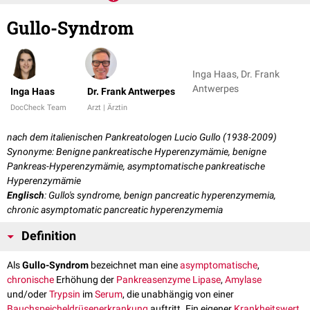
Gullo-Syndrom
Inga Haas, Dr. Frank
Antwerpes
Inga Haas
Dr. Frank Antwerpes
DocCheck Team
Arzt | Ärztin
nach dem italienischen Pankreatologen Lucio Gullo (1938-2009)
Synonyme: Benigne pankreatische Hyperenzymämie, benigne
Pankreas-Hyperenzymämie, asymptomatische pankreatische
Hyperenzymämie
Englisch
: Gullo's syndrome, benign pancreatic hyperenzymemia,
chronic asymptomatic pancreatic hyperenzymemia
Definition
Als
Gullo-Syndrom
bezeichnet man eine
asymptomatische
,
chronische
Erhöhung der
Pankreasenzyme
Lipase
,
Amylase
und/oder
Trypsin
im
Serum
, die unabhängig von einer
Bauchspeicheldrüsenerkrankung
auftritt. Ein eigener
Krankheitswert