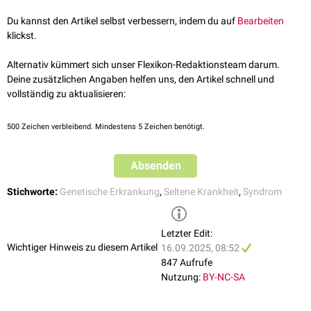
16.09.2025
insbesondere in
Sprache
und
Motorik
. Dennoch kann eine gute
Weitere beschriebene Symptome sind
Gelenkkontrakturen
,
Skoliose
,
Du kannst den Artikel selbst verbessern, indem du auf
Bearbeiten
Lebensqualität
durch angemessene
Pflege
, unterstützende Therapie und
Dysphagie
und
respiratorische
Beeinträchtigungen mit
Dyspnoe
.
klickst.
frühzeitige Intervention erreicht werden.
Alternativ kümmert sich unser Flexikon-Redaktionsteam darum.
Deine zusätzlichen Angaben helfen uns, den Artikel schnell und
vollständig zu aktualisieren:
500
Zeichen verbleibend. Mindestens 5 Zeichen benötigt.
Absenden
Stichworte:
Genetische Erkrankung
,
Seltene Krankheit
,
Syndrom
Letzter Edit:
Wichtiger Hinweis zu diesem Artikel
16.09.2025, 08:52
847 Aufrufe
Nutzung:
BY-NC-SA