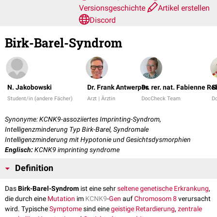
Versionsgeschichte
Artikel erstellen
Discord
Birk-Barel-Syndrom
N. Jakobowski
Dr. Frank Antwerpes
Dr. rer. nat. Fabienne Re
S
Student/in (andere Fächer)
Arzt | Ärztin
DocCheck Team
D
Synonyme: KCNK9-assoziiertes Imprinting-Syndrom,
Intelligenzminderung Typ Birk-Barel, Syndromale
Intelligenzminderung mit Hypotonie und Gesichtsdysmorphien
Englisch:
KCNK9 imprinting syndrome
Definition
Das
Birk-Barel-Syndrom
ist eine sehr
seltene
genetische Erkrankung
,
die durch eine
Mutation
im
KCNK9
-
Gen
auf
Chromosom 8
verursacht
wird. Typische
Symptome
sind eine
geistige Retardierung
,
zentrale