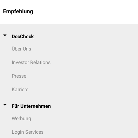
Empfehlung
DocCheck
Über Uns
Investor Relations
Presse
Karriere
Für Unternehmen
Werbung
Login Services