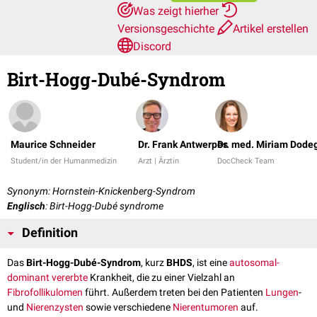
Was zeigt hierher
Versionsgeschichte
Artikel erstellen
Discord
Birt-Hogg-Dubé-Syndrom
Maurice Schneider
Dr. Frank Antwerpes
Dr. med. Miriam Dode
Student/in der Humanmedizin
Arzt | Ärztin
DocCheck Team
Synonym: Hornstein-Knickenberg-Syndrom
Englisch
: Birt-Hogg-Dubé syndrome
Definition
Das
Birt-Hogg-Dubé-Syndrom
, kurz
BHDS
, ist eine
autosomal-
dominant
vererbte
Krankheit, die zu einer Vielzahl an
Fibrofollikulomen
führt. Außerdem treten bei den Patienten
Lungen
-
und
Nierenzysten
sowie verschiedene
Nierentumoren
auf.