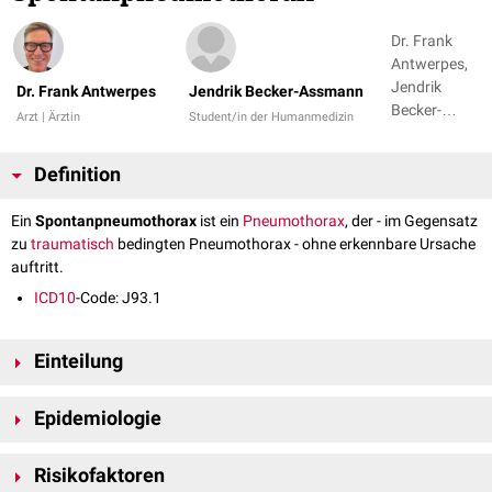
Dr. Frank
Antwerpes,
Jendrik
Dr. Frank Antwerpes
Jendrik Becker-Assmann
Becker-
Arzt | Ärztin
Student/in der Humanmedizin
Assmann
Definition
Ein
Spontanpneumothorax
ist ein
Pneumothorax
, der - im Gegensatz
zu
traumatisch
bedingten Pneumothorax - ohne erkennbare Ursache
auftritt.
ICD10
-Code: J93.1
Einteilung
Man unterscheidet den primären und den sekundären
Epidemiologie
Spontanpneumothorax.
Der primäre Spontanpneumothorax (PSP) tritt bei Patienten ohne
Der Spontanpneumothorax zeigt eine familiäre Häufung. Etwa 12% der
bekannte
Risikofaktoren
Lungenerkrankung
auf. Seine Ätiologie ist ungeklärt, meist
Betroffenen haben ein Familienmitglied, bei dem bereits das gleiche