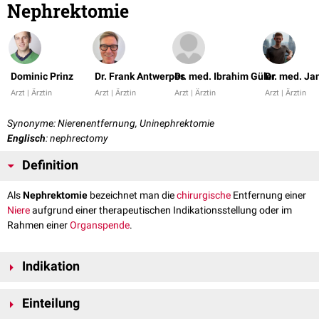
Nephrektomie
Dominic Prinz
Dr. Frank Antwerpes
Dr. med. Ibrahim Güler
Dr. med. Ja
Arzt | Ärztin
Arzt | Ärztin
Arzt | Ärztin
Arzt | Ärztin
Synonyme: Nierenentfernung, Uninephrektomie
Englisch
: nephrectomy
Definition
Als
Nephrektomie
bezeichnet man die
chirurgische
Entfernung einer
Niere
aufgrund einer therapeutischen Indikationsstellung oder im
Rahmen einer
Organspende
.
Indikation
Indikationen für eine Nephrektomie sind:
Einteilung
Niereninfarkt