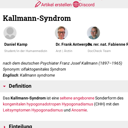
Artikel erstellen
Discord
Kallmann-Syndrom
Daniel Kamp
Dr. Frank Antwerpes
Dr. rer. nat. Fabienne
Student/in der Humanmedizin
Arzt | Ärztin
DocCheck Team
nach dem deutschen Psychiater Franz Josef Kallmann (1897–1965)
Synonym: olfaktogenitales Syndrom
Englisch
: Kallmann syndrome
Definition
Das
Kallmann-Syndrom
ist eine
seltene
angeborene
Sonderform des
kongenitalen
hypogonadotropen Hypogonadismus
(CHH) mit den
Leitsymptomen
Hypogonadismus
und
Anosmie
.
Einteilung