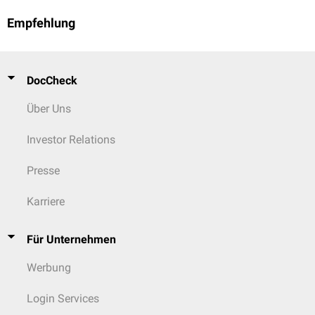
Empfehlung
DocCheck
Über Uns
Investor Relations
Presse
Karriere
Für Unternehmen
Werbung
Login Services