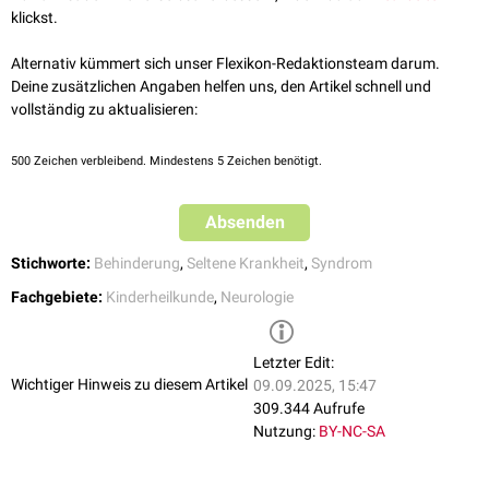
Ataxie
(Gleichgewichtsstörungen)
klickst.
Krämpfe
Mikrozephalie
(stark verkleinerter Kopfumfang) und
Brachyzephalie
Alternativ kümmert sich unser Flexikon-Redaktionsteam darum.
(flacher Hinterkopf)
Deine zusätzlichen Angaben helfen uns, den Artikel schnell und
Progenie
(Überstehender Unterkiefer) und
Makrostomie
, Zahnlücken
vollständig zu aktualisieren:
und offener Mund mit resultierendem Speichelfluss
Wirbelsäulenverkrümmungen (
Skoliose
)
500
Zeichen verbleibend. Mindestens 5 Zeichen benötigt.
Absenden
Stichworte:
Behinderung
,
Seltene Krankheit
,
Syndrom
Fachgebiete:
Kinderheilkunde
,
Neurologie
Letzter Edit:
Wichtiger Hinweis zu diesem Artikel
09.09.2025, 15:47
309.344 Aufrufe
Nutzung:
BY-NC-SA