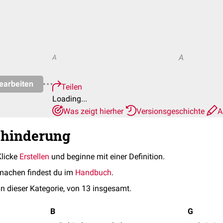
A
A
earbeiten
Teilen
Loading...
Was zeigt hierher
Versionsgeschichte
A
ehinderung
Klicke
Erstellen
und beginne mit einer Definition.
machen findest du im
Handbuch
.
in dieser Kategorie, von 13 insgesamt.
B
G