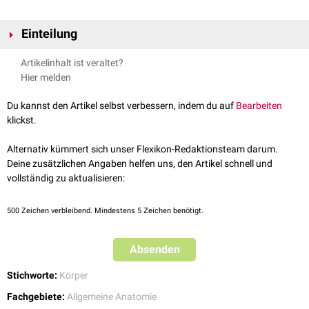
Einteilung
Man kann den Rumpf weiter untergliedern in:
Artikelinhalt ist veraltet?
Pectus
(Brust) bzw.
Thorax
(Brustkorb)
Hier melden
Abdomen
(Bauch)
Dorsum
(Rücken)
Du kannst den Artikel selbst verbessern, indem du auf
Bearbeiten
Pelvis
(Becken)
klickst.
Alternativ kümmert sich unser Flexikon-Redaktionsteam darum.
Deine zusätzlichen Angaben helfen uns, den Artikel schnell und
vollständig zu aktualisieren:
500
Zeichen verbleibend. Mindestens 5 Zeichen benötigt.
Absenden
Stichworte:
Körper
Fachgebiete:
Allgemeine Anatomie