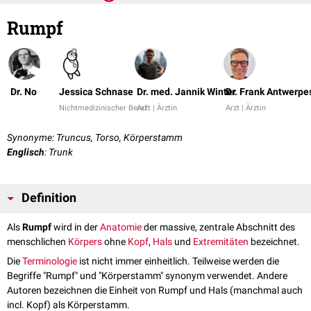
Rumpf
Dr. No
Jessica Schnase
Dr. med. Jannik Winter
Dr. Frank Antwerpe
Nichtmedizinischer Beruf
Arzt | Ärztin
Arzt | Ärztin
Synonyme: Truncus, Torso, Körperstamm
Englisch
: Trunk
Definition
Als
Rumpf
wird in der
Anatomie
der massive, zentrale Abschnitt des
menschlichen
Körpers
ohne
Kopf
,
Hals
und
Extremitäten
bezeichnet.
Die
Terminologie
ist nicht immer einheitlich. Teilweise werden die
Begriffe "Rumpf" und "Körperstamm" synonym verwendet. Andere
Autoren bezeichnen die Einheit von Rumpf und Hals (manchmal auch
incl. Kopf) als Körperstamm.