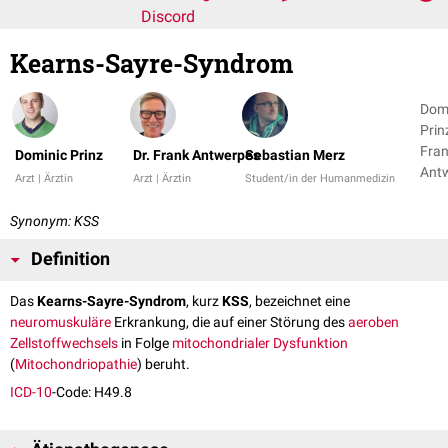
Discord
Kearns-Sayre-Syndrom
Dom
Prinz
Fra
Dominic Prinz
Dr. Frank Antwerpes
Sebastian Merz
Ant
Arzt | Ärztin
Arzt | Ärztin
Student/in der Humanmedizin
+ 4
Synonym: KSS
Definition
Das
Kearns-Sayre-Syndrom
, kurz
KSS
, bezeichnet eine
neuromuskuläre
Erkrankung, die auf einer Störung des
aeroben
Zellstoffwechsels
in Folge
mitochondrialer
Dysfunktion
(
Mitochondriopathie
) beruht.
ICD-10
-Code: H49.8