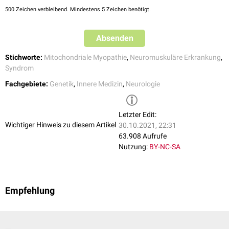
Motilitätsstörungen
Labordiagnostik
500
Zeichen verbleibend. Mindestens 5 Zeichen benötigt.
Endokrinium
CK
,
LDH
,
Laktat
erhöht
Diabetes mellitus
ggf.
CK-MB
erhöht
Hypothyreose
Absenden
Glucose
,
TSH
,
fT3
,
fT4
Hypoparathyreoidismus
Stichworte:
Mitochondriale Myopathie
,
Neuromuskuläre Erkrankung
,
Wachstumsstörungen
Molekulargenetische Untersuchung
Syndrom
Der endgültige Nachweis erfolgt mittels
PCR
-Amplifikation und
Sequenzanalyse der deletierten mtDNA-Sequenz in Blutprobe (5-10 ml
Fachgebiete:
Genetik
,
Innere Medizin
,
Neurologie
EDTA-Blut
) oder
Muskelbiopsat
.
Letzter Edit:
Wichtiger Hinweis zu diesem Artikel
30.10.2021, 22:31
63.908 Aufrufe
Nutzung:
BY-NC-SA
Empfehlung