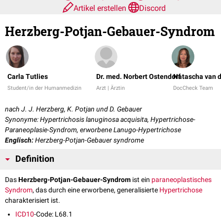
Artikel erstellen
Discord
Herzberg-Potjan-Gebauer-Syndrom
Carla Tutlies
Dr. med. Norbert Ostendorf
Natascha van d
Student/in der Humanmedizin
Arzt | Ärztin
DocCheck Team
nach J. J. Herzberg, K. Potjan und D. Gebauer
Synonyme: Hypertrichosis lanuginosa acquisita, Hypertrichose-
Paraneoplasie-Syndrom, erworbene Lanugo-Hypertrichose
Englisch:
Herzberg-Potjan-Gebauer syndrome
Definition
Das
Herzberg-Potjan-Gebauer-Syndrom
ist ein
paraneoplastisches
Syndrom
, das durch eine erworbene, generalisierte
Hypertrichose
charakterisiert ist.
ICD10
-Code: L68.1