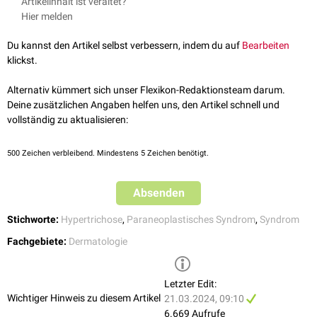
Artikelinhalt ist veraltet?
überleben die Patienten nach dem Auftreten der Hypertrichose nur
Hauterkrankungen. Internist 60, 775–782 (2019).
gestörte
Geschmacks
- und
Geruchswahrnehmung
Hier melden
wenige Monate.
Diarrhoe
Gewichtsverlust
Du kannst den Artikel selbst verbessern, indem du auf
Bearbeiten
vergrößerte
Zungenpapillen
klickst.
Ichthyosis
Acanthosis nigricans
Alternativ kümmert sich unser Flexikon-Redaktionsteam darum.
Deine zusätzlichen Angaben helfen uns, den Artikel schnell und
vollständig zu aktualisieren:
500
Zeichen verbleibend. Mindestens 5 Zeichen benötigt.
Absenden
Stichworte:
Hypertrichose
,
Paraneoplastisches Syndrom
,
Syndrom
Fachgebiete:
Dermatologie
Letzter Edit:
Wichtiger Hinweis zu diesem Artikel
21.03.2024, 09:10
6.669 Aufrufe