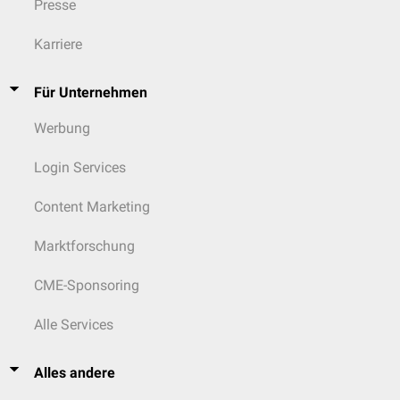
Presse
und/oder paraaortal (auch
T3c
IIIC
Mikrometastasen), unabhängig von der
Karriere
Tumorgröße
ausschließlich
Für Unternehmen
T3c1
IIIC1
Lymphknotenmetastasen im Becken
Werbung
T3c2
IIIC2
Paraaortale Lymphknotenmetastasen
Login Services
Content Marketing
T4
IVA
Harnblase und/oder Rektum infiltriert
Marktforschung
CME-Sponsoring
M1
IVB
Fernmetastasen
Alle Services
Alles andere