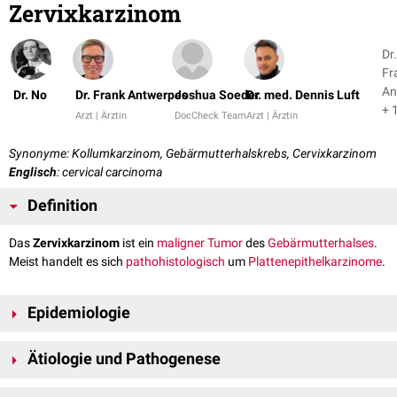
Zervixkarzinom
Dr.
Fr
An
Dr. No
Dr. Frank Antwerpes
Joshua Soeder
Dr. med. Dennis Luft
+ 
Arzt | Ärztin
DocCheck Team
Arzt | Ärztin
Synonyme: Kollumkarzinom, Gebärmutterhalskrebs, Cervixkarzinom
Englisch
: cervical carcinoma
Definition
Das
Zervixkarzinom
ist ein
maligner
Tumor
des
Gebärmutterhalses
.
Meist handelt es sich
pathohistologisch
um
Plattenepithelkarzinome
.
Epidemiologie
Das Zervixkarzinom ist mit einer
Inzidenz
von jährlich weltweit circa
Ätiologie und Pathogenese
500.000 Betroffenen die vierthäufigste
Krebserkrankung
bei Frauen
sowie die zweithäufigste gynäkologische maligne Erkrankung. In