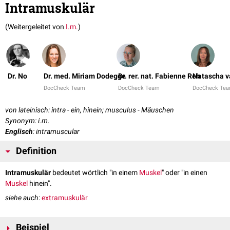
Intramuskulär
(Weitergeleitet von
I.m.
)
Dr. No
Dr. med. Miriam Dodegge
Dr. rer. nat. Fabienne Reh
Natascha v
DocCheck Team
DocCheck Team
DocCheck Te
von lateinisch: intra - ein, hinein; musculus - Mäuschen
Synonym: i.m.
Englisch
: intramuscular
Definition
Intramuskulär
bedeutet wörtlich "in einem
Muskel
" oder "in einen
Muskel
hinein".
siehe auch
:
extramuskulär
Beispiel