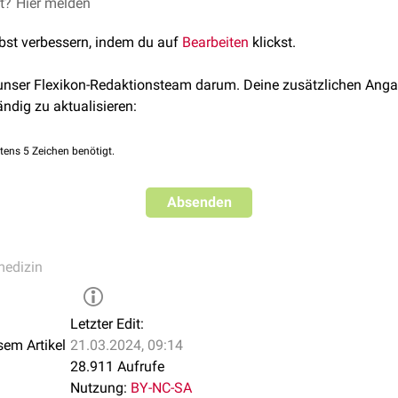
atus umfasst verschiedene Merkmale, u.a.:
et?
Hier melden
lbst verbessern, indem du auf
Bearbeiten
klickst.
dium
 unser Flexikon-Redaktionsteam darum. Deine zusätzlichen Anga
ändig zu aktualisieren:
ine Lebensverhältnisse
Verwandtschaften
tens 5 Zeichen benötigt.
ischer Status stellt für viele
somatische
und
psychische
Erkra
Absenden
medizin
Letzter Edit:
sem Artikel
21.03.2024, 09:14
28.911 Aufrufe
Nutzung:
BY-NC-SA