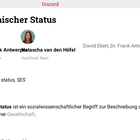
Discord
ischer Status
nk Antwerpes
Natascha van den Höfel
n
DocCheck Team
 status, SES
tatus
ist ein sozialwissenschaftlicher Begriff zur Beschreibung 
iner
Gesellschaft
.