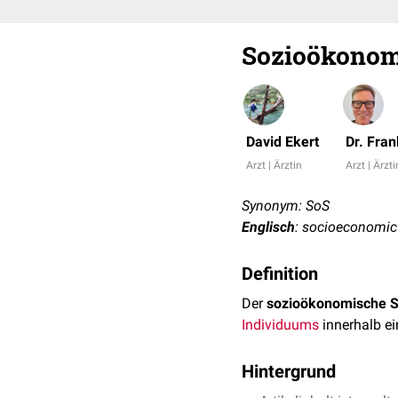
Sozioökonom
David Ekert
Dr. Fra
Arzt | Ärztin
Arzt | Ärzti
Synonym: SoS
Englisch
: socioeconomic
Definition
Der
sozioökonomische S
Individuums
innerhalb e
Hintergrund