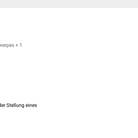
David Ekert, Dr. Frank Antwerpes + 1
der Stellung eines