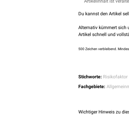
Der sozioökonomische St
Artikelinhalt ist veralt
allgemeine Bildung
Du kannst den Artikel se
Ausbildung oder Stu
Berufstätigkeit
Alternativ kümmert sich
Einkommen
Artikel schnell und vollst
Wohnort und allgeme
Freundschaften und 
500
Zeichen verbleibend. Mindes
Ein niedriger sozioökonom
Risikofaktor
dar.
Stichworte:
Risikofaktor
Fachgebiete:
Allgemein
Wichtiger Hinweis zu die