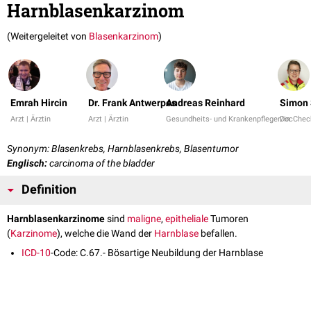
Harnblasenkarzinom
(Weitergeleitet von
Blasenkarzinom
)
Emrah Hircin
Dr. Frank Antwerpes
Andreas Reinhard
Simon 
Arzt | Ärztin
Arzt | Ärztin
Gesundheits- und Krankenpfleger/in
DocChec
Synonym: Blasenkrebs, Harnblasenkrebs, Blasentumor
Englisch:
carcinoma of the bladder
Definition
Harnblasenkarzinome
sind
maligne
,
epitheliale
Tumoren
(
Karzinome
), welche die Wand der
Harnblase
befallen.
ICD-10
-Code: C.67.- Bösartige Neubildung der Harnblase