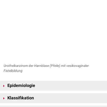
Urothelkarzinom der Harnblase (Pfeile) mit vesikovaginaler
Fistelbildung
Epidemiologie
Das Harnblasenkarzinom macht etwa 3 bis 4 % aller
Krebserkrankungen
Klassifikation
aus. In Deutschland finden sich durchschnittlich fast 12.000 jährliche
Neuerkrankungen bei Männern und 4.500 bei Frauen. Somit ist das
In 95 % der Fälle liegt ein Urothelkarzinom vor. Selten finden sich andere