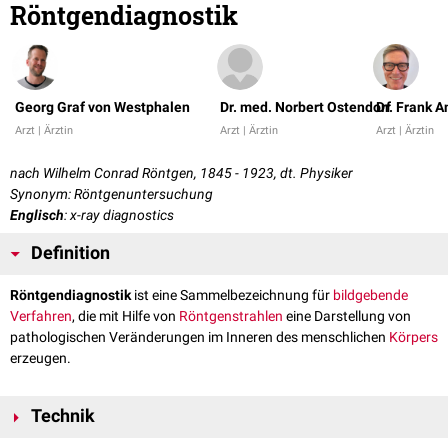
Röntgendiagnostik
Georg Graf von Westphalen
Dr. med. Norbert Ostendorf
Dr. Frank 
Arzt | Ärztin
Arzt | Ärztin
Arzt | Ärztin
nach Wilhelm Conrad Röntgen, 1845 - 1923, dt. Physiker
Synonym: Röntgenuntersuchung
Englisch
: x-ray diagnostics
Definition
Röntgendiagnostik
ist eine Sammelbezeichnung für
bildgebende
Verfahren
, die mit Hilfe von
Röntgenstrahlen
eine Darstellung von
pathologischen Veränderungen im Inneren des menschlichen
Körpers
erzeugen.
Technik