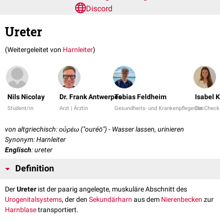
Discord
Ureter
(Weitergeleitet von
Harnleiter
)
Nils Nicolay
Dr. Frank Antwerpes
Tobias Feldheim
Isabel K
Student/in
Arzt | Ärztin
Gesundheits- und Krankenpfleger/in
DocCheck
von altgriechisch: οὐρέω ("ouréō") - Wasser lassen, urinieren
Synonym: Harnleiter
Englisch
: ureter
Definition
Der
Ureter
ist der paarig angelegte, muskuläre Abschnitt des
Urogenitalsystems
, der den
Sekundärharn
aus dem
Nierenbecken
zur
Harnblase
transportiert.