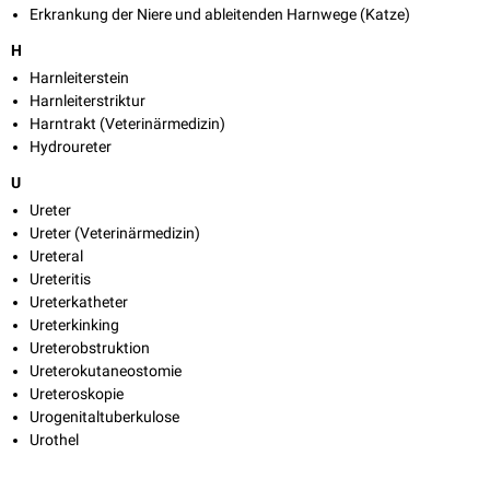
Erkrankung der Niere und ableitenden Harnwege (Katze)
H
Harnleiterstein
Harnleiterstriktur
Harntrakt (Veterinärmedizin)
Hydroureter
U
Ureter
Ureter (Veterinärmedizin)
Ureteral
Ureteritis
Ureterkatheter
Ureterkinking
Ureterobstruktion
Ureterokutaneostomie
Ureteroskopie
Urogenitaltuberkulose
Urothel