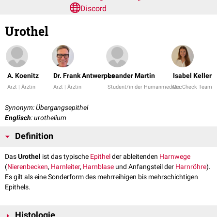
Discord
Urothel
A. Koenitz
Dr. Frank Antwerpes
Leander Martin
Isabel Keller
Arzt | Ärztin
Arzt | Ärztin
Student/in der Humanmedizin
DocCheck Team
Synonym: Übergangsepithel
Englisch
: urothelium
Definition
Das
Urothel
ist das typische
Epithel
der ableitenden
Harnwege
(
Nierenbecken
,
Harnleiter
,
Harnblase
und Anfangsteil der
Harnröhre
).
Es gilt als eine Sonderform des mehrreihigen bis mehrschichtigen
Epithels.
Histologie