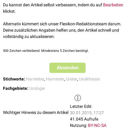
Untere Ureterenge: Durchtritt durch die Wand der
Harnblase
Du kannst den Artikel selbst verbessern, indem du auf
Bearbeiten
(
Ureterostium
).
klickst.
Alternativ kümmert sich unser Flexikon-Redaktionsteam darum.
Deine zusätzlichen Angaben helfen uns, den Artikel schnell und
vollständig zu aktualisieren:
500
Zeichen verbleibend. Mindestens 5 Zeichen benötigt.
Absenden
Stichworte:
Harnleiter
,
Harnstein
,
Ureter
,
Urolithiasis
Fachgebiete:
Urologie
Letzter Edit:
Wichtiger Hinweis zu diesem Artikel
30.01.2015, 17:27
41.045 Aufrufe
Nutzung:
BY-NC-SA