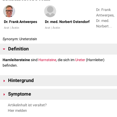
Dr. Frank
Antwerpes,
Dr. med.
Dr. Frank Antwerpes
Dr. med. Norbert Ostendorf
Norbert
Arzt | Ärztin
Arzt | Ärztin
Ostendorf
Synonym: Ureterstein
Definition
Harnleitersteine
sind
Harnsteine
, die sich im
Ureter
(Harnleiter)
befinden.
Hintergrund
Harnleitersteine finden sich meist im Bereich der drei physiologischen
Symptome
Engstellen im Verlauf des Ureters:
Obere Ureterenge: Übergang vom
Nierenbecken
zum Ureter
Harnleitersteine machen sich durch heftige krampfartige Schmerzen
Artikelinhalt ist veraltet?
Mittlere Ureterenge: Überkreuzung der
Arteria iliaca externa
bzw.
bemerkbar, die so genannte
Nierenkolik
(eigentlich handelt es sich um
Hier melden
Arteria iliaca communis
eine Harnleiterkolik). Sie können zu einem
akuten Abdomen
führen.