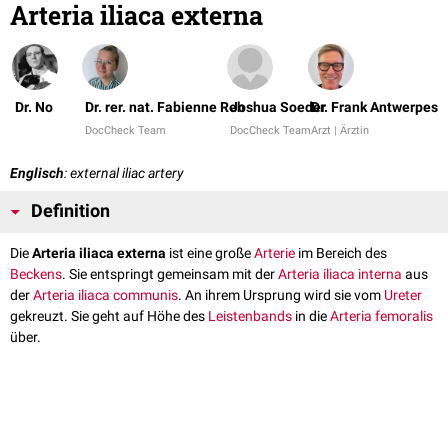
Arteria iliaca externa
Dr. No
Dr. rer. nat. Fabienne Reh
Joshua Soeder
Dr. Frank Antwerpes
DocCheck Team
DocCheck Team
Arzt | Ärztin
Englisch
: external iliac artery
Definition
Die
Arteria iliaca externa
ist eine große
Arterie
im Bereich des
Beckens
. Sie entspringt gemeinsam mit der
Arteria iliaca interna
aus
der
Arteria iliaca communis
. An ihrem Ursprung wird sie vom
Ureter
gekreuzt. Sie geht auf Höhe des
Leistenbands
in die
Arteria femoralis
über.