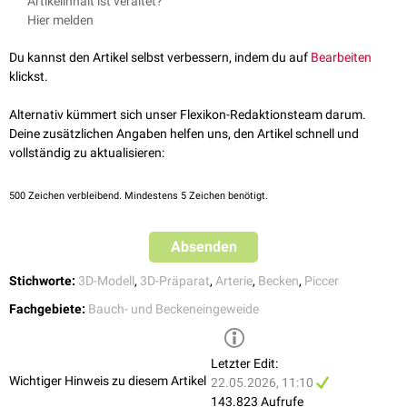
Artikelinhalt ist veraltet?
Anatomie der Uni Köln
Hier melden
Du kannst den Artikel selbst verbessern, indem du auf
Bearbeiten
klickst.
Alternativ kümmert sich unser Flexikon-Redaktionsteam darum.
Deine zusätzlichen Angaben helfen uns, den Artikel schnell und
vollständig zu aktualisieren:
500
Zeichen verbleibend. Mindestens 5 Zeichen benötigt.
Absenden
Becken (Mann), die Arteria iliaca externa ist mit Nr. 9 gekennzeichnet
Stichworte:
3D-Modell
,
3D-Präparat
,
Arterie
,
Becken
,
Piccer
Fachgebiete:
Bauch- und Beckeneingeweide
Letzter Edit:
Wichtiger Hinweis zu diesem Artikel
22.05.2026, 11:10
143.823 Aufrufe