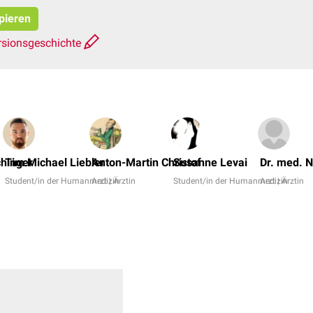
opieren
rsionsgeschichte
chinger
Tim Michael Liebler
Anton-Martin Christof
Susanne Levai
Dr. med. N
Student/in der Humanmedizin
Arzt | Ärztin
Student/in der Humanmedizin
Arzt | Ärztin