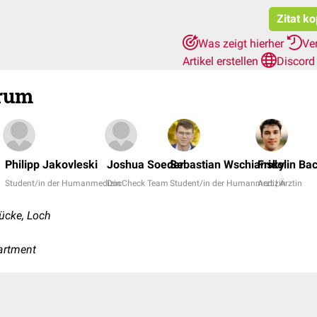
Zitat k
Was zeigt hierher
Ve
Artikel erstellen
Discord
rum
Philipp Jakovleski
Joshua Soeder
Sebastian Wschiansky
Fridolin Ba
Student/in der Humanmedizin
DocCheck Team
Student/in der Humanmedizin
Arzt | Ärztin
Lücke, Loch
artment