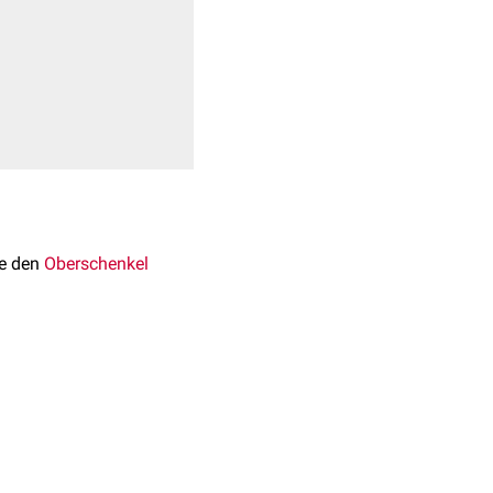
ie den
Oberschenkel
Oberrand des
Os pubis
r
Lacuna musculorum