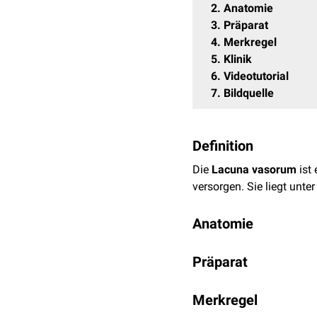
2
Anatomie
3
Präparat
4
Merkregel
5
Klinik
6
Videotutorial
7
Bildquelle
Definition
Die
Lacuna vasorum
ist 
versorgen. Sie liegt unt
Anatomie
Ventral
wird die Lacuna
Präparat
(Schambein) begrenzt. Di
abgrenzt. Die
mediale
Gr
Merkregel
In der Lacuna vasorum v