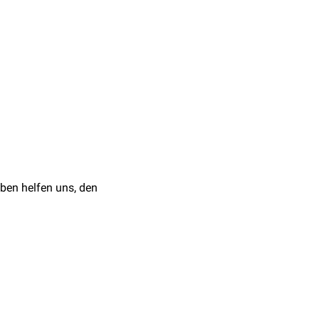
is ist eine potentielle
ymphgefäße
. Der größte
er Lacuna vasorum wird
ascia transversalis
ben helfen uns, den