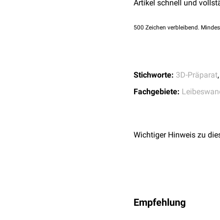
Artikel schnell und vollst
500
Zeichen verbleibend. Mindes
Stichworte:
3D-Präparat
Fachgebiete:
Leibeswan
Wichtiger Hinweis zu die
Empfehlung
Bein (von ventral), das 