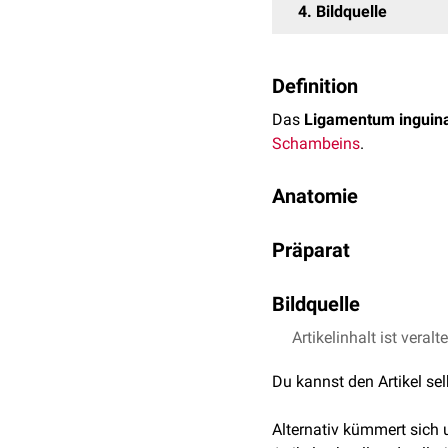
4
Bildquelle
Definition
Das
Ligamentum inguin
Schambeins
.
Anatomie
Es handelt sich um einen
Präparat
Bauchmuskulatur (
Muscu
transversus abdominis
) 
rinnenartig umgebogen 
Bildquelle
An der Unterseite des Li
Artikelinhalt ist veralt
Präparat freundlicher
Ligamentum inguinale en
Du kannst den Artikel se
Alternativ kümmert sich