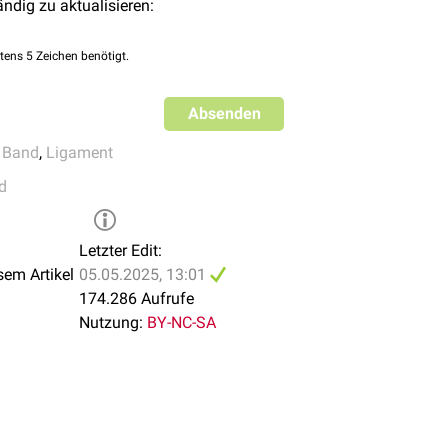
ändig zu aktualisieren:
tens 5 Zeichen benötigt.
Absenden
,
Band
,
Ligament
d
Letzter Edit:
sem Artikel
05.05.2025, 13:01
174.286 Aufrufe
Nutzung:
BY-NC-SA
Ligamentum inguinale ist mit Nr. 4 gekennzeichnet