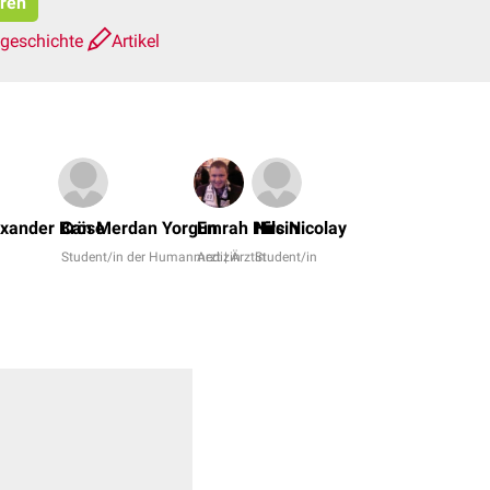
eren
sgeschichte
Artikel
Dr.
No,
exander Bröse
Can Merdan Yorgun
Emrah Hircin
Nils Nicolay
Joshua
Student/in der Humanmedizin
Arzt | Ärztin
Student/in
Soeder
+
7