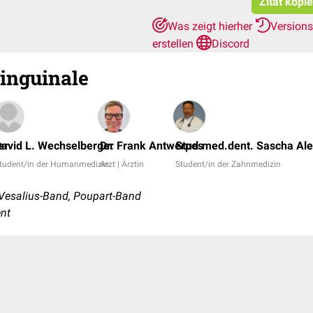
Zitat kopi
Was zeigt hierher
Version
erstellen
Discord
inguinale
er
avid L. Wechselberger
Dr. Frank Antwerpes
Stud.med.dent. Sascha Al
tudent/in der Humanmedizin
Arzt | Ärztin
Student/in der Zahnmedizin
Vesalius-Band, Poupart-Band
ent