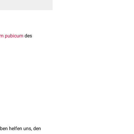
um pubicum
des
neurosen
der
abdominis
und
Musculus
eht. Sie ist nach innen
and.
 musculorum
. Vom
ben helfen uns, den