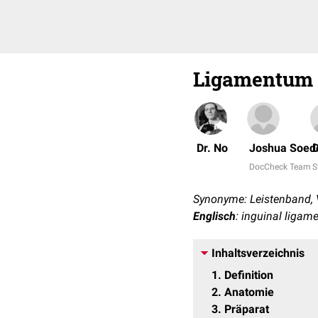
Ligamentum 
Dr. No
Joshua Soed
D
DocCheck Team
S
Synonyme: Leistenband, 
Englisch
: inguinal ligam
Inhaltsverzeichnis
1
Definition
2
Anatomie
3
Präparat