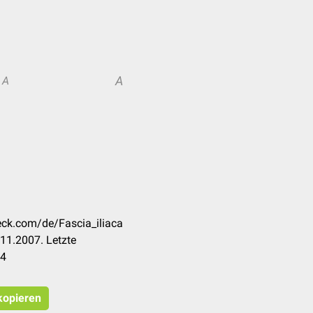
A
A
heck.com/de/Fascia_iliaca
11.2007. Letzte
24
 kopieren