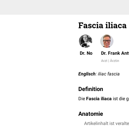
Fascia iliaca
Dr. No
Dr. Frank An
Arzt | Ärztin
Englisch
: iliac fascia
Definition
Die
Fascia iliaca
ist die
Anatomie
Die Fascia iliaca ist
Artikelinhalt ist veralt
later