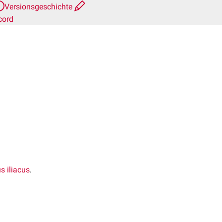
Versionsgeschichte
cord
s iliacus
.
t der
Linea terminalis
des