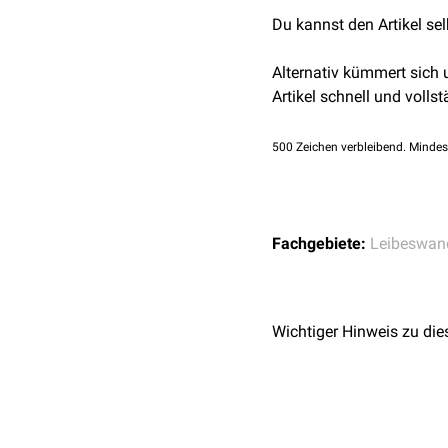
kleinen Beckens
, wo sie 
Du kannst den Artikel se
Lateral der
Femoralgefä
(
Ligamentum inguinale
)
Alternativ kümmert sich
Unmittelbar lateral der 
Artikel schnell und vollst
Eminentia iliopubica
, di
inguinale und dem
Hüft
500
Zeichen verbleibend. Mindes
die medial gelegene
die lateral gelegene
L
Fachgebiete:
Leibeswan
Wichtiger Hinweis zu die