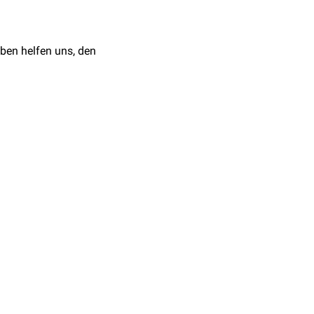
s Leistenbands
ia transversalis
fort.
ben helfen uns, den
sal
und
medial
zur
schen dem Ligamentum