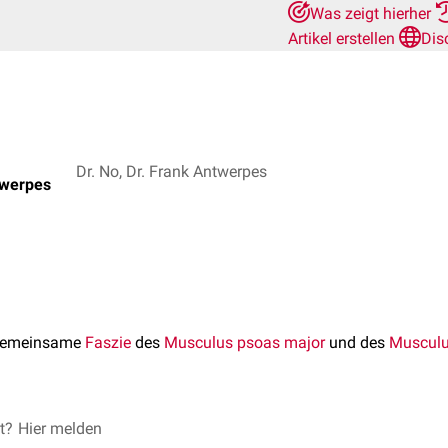
Was zeigt hierher
Artikel erstellen
Dis
Dr. No, Dr. Frank Antwerpes
twerpes
 gemeinsame
Faszie
des
Musculus psoas major
und des
Musculu
et?
al
mit der inneren Lamelle der
Hier melden
Crista iliaca
verbunden,
medial
mi