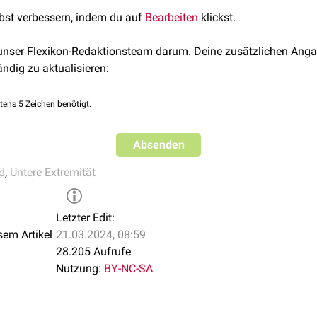
in das
Periost
übergeht.
lbst verbessern, indem du auf
Bearbeiten
klickst.
ße
hat die Faszie eine innige Verbindung mit dem Hinterrand de
 und setzt sich auf der kranialen Seite des Leistenbands als
Fasc
 unser Flexikon-Redaktionsteam darum. Deine zusätzlichen Anga
Femoralgefäße entsendet die Fascia iliaca Faserstränge nach
dor
ändig zu aktualisieren:
e man als
Arcus iliopectineus
bezeichnet. Er teilt den Raum zwi
knochen
in zwei Kompartimente:
tens 5 Zeichen benötigt.
Lacuna vasorum
acuna musculorum
Absenden
d
,
Untere Extremität
Letzter Edit:
sem Artikel
21.03.2024, 08:59
28.205 Aufrufe
Nutzung:
BY-NC-SA