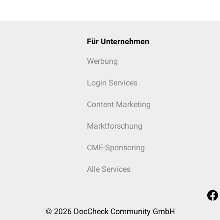
Für Unternehmen
Werbung
salschnitt
Login Services
s Musculus transversus abdominis schließen sich zusammen m
Content Marketing
nus abdominis
als
Musculus cremaster
dem
Samenstrang
an. Be
um teres uteri
.
Marktforschung
CME-Sponsoring
Alle Services
© 2026
DocCheck Community GmbH