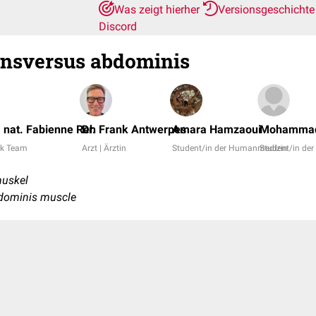
Was zeigt hierher
Versionsgeschicht
Discord
ansversus abdominis
r. nat. Fabienne Reh
Dr. Frank Antwerpes
Amara Hamzaoui
Mohammad
k Team
Arzt | Ärztin
Student/in der Humanmedizin
Student/in de
uskel
dominis muscle