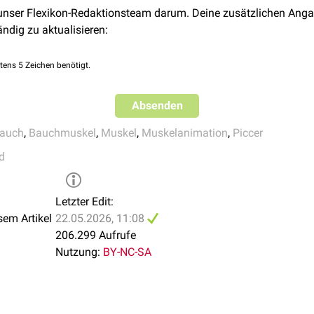
 unser Flexikon-Redaktionsteam darum. Deine zusätzlichen Anga
ändig zu aktualisieren:
er Musculus transversus abdominis zum Ansatz an der
Linea alb
ildung der
Rektusscheide
beteiligt.
tens 5 Zeichen benötigt.
Absenden
auch
,
Bauchmuskel
,
Muskel
,
Muskelanimation
,
Piccer
d
Letzter Edit:
sem Artikel
22.05.2026, 11:08
206.299 Aufrufe
Nutzung:
BY-NC-SA