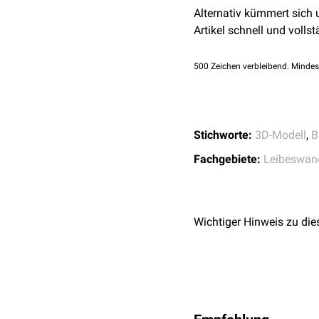
Alternativ kümmert sich
Ansatz
Artikel schnell und vollst
Quer verlaufend zieht d
Aponeurose
ist an der B
500
Zeichen verbleibend. Mindes
Stichworte:
3D-Modell
,
B
Fachgebiete:
Leibeswan
Wichtiger Hinweis zu die