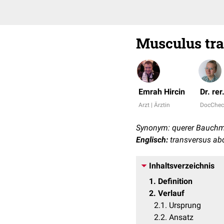
Musculus tr
Emrah Hircin
Dr. re
Arzt | Ärztin
DocChec
Synonym: querer Bauchm
Englisch:
transversus ab
Inhaltsverzeichnis
1
Definition
2
Verlauf
2.1
Ursprung
2.2
Ansatz