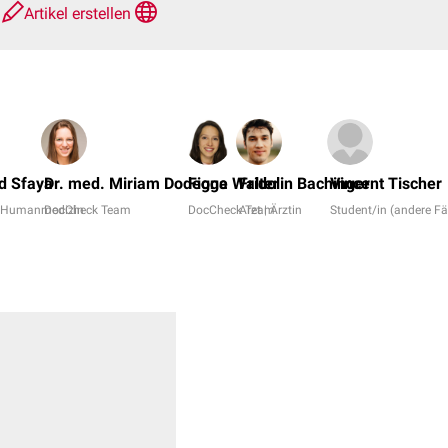
e
Artikel erstellen
 Sfaya
Dr. med. Miriam Dodegge
Fiona Walter
Fridolin Bachinger
Vincent Tischer
r Humanmedizin
DocCheck Team
DocCheck Team
Arzt | Ärztin
Student/in (andere Fä