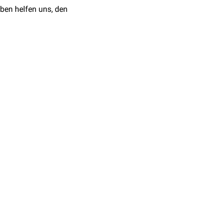
ben helfen uns, den
a
. Seine flächige