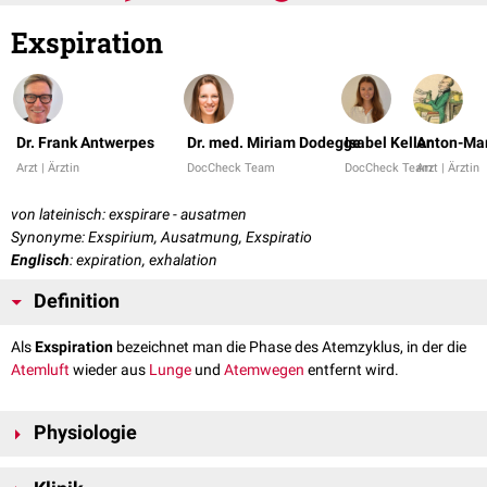
Exspiration
Dr. Frank Antwerpes
Dr. med. Miriam Dodegge
Isabel Keller
Anton-Mar
Arzt | Ärztin
DocCheck Team
DocCheck Team
Arzt | Ärztin
von lateinisch: exspirare - ausatmen
Synonyme: Exspirium, Ausatmung, Exspiratio
Englisch
: expiration, exhalation
Definition
Als
Exspiration
bezeichnet man die Phase des Atemzyklus, in der die
Atemluft
wieder aus
Lunge
und
Atemwegen
entfernt wird.
Physiologie
Die Exspiration erfolgt unter Ruhebedingungen weitgehend passiv durch