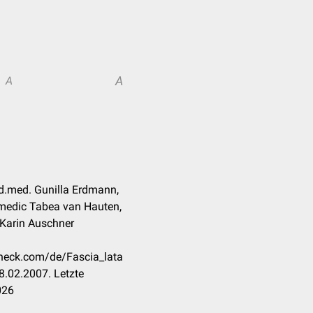
A
A
d.med. Gunilla Erdmann,
 medic Tabea van Hauten,
 Karin Auschner
check.com/de/Fascia_lata
8.02.2007. Letzte
026