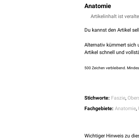
Anatomie
Der proximal gelegene Ra
Artikelinhalt ist veralt
posterior
: an der Rüc
Du kannst den Artikel se
lateral
: an der
Crista i
anterior
: am
Ligamen
Alternativ kümmert sich
medial
: am unteren S
Artikel schnell und vollst
Unterrand des
Ligame
Proximal
geht die Fascia 
500
Zeichen verbleibend. Mindes
an der Kniescheibe (
Pate
Die Dicke der Fascia lata 
glutaeus maximus
. An d
Stichworte:
Faszie
,
Ober
für die sogenannte
Zugg
lata dünner ausgeprägt.
Fachgebiete:
Anatomie
,
Wichtiger Hinweis zu die