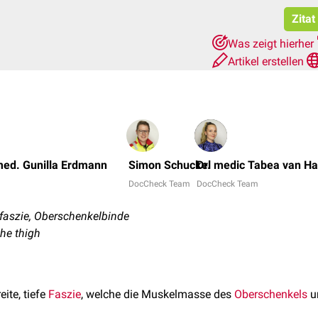
Zitat
Was zeigt hierher
Artikel erstellen
med. Gunilla Erdmann
Simon Schuckel
Dr. medic Tabea van H
DocCheck Team
DocCheck Team
aszie, Oberschenkelbinde
the thigh
eite, tiefe
Faszie
, welche die Muskelmasse des
Oberschenkels
u