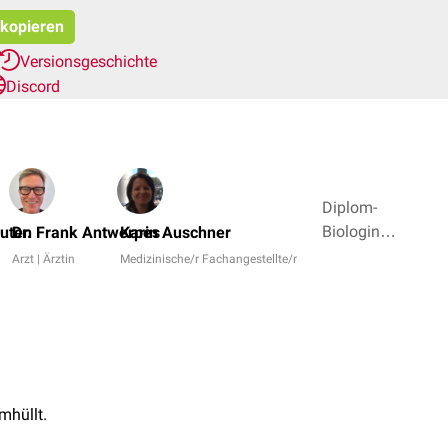
 kopieren
Versionsgeschichte
Discord
Diplom-
Biologin,
auten
Dr. Frank Antwerpes
Karin Auschner
cand.med.
Arzt | Ärztin
Medizinische/r Fachangestellte/r
Gunilla
Erdmann,
Simon
Schuckel
+ 4
mhüllt.