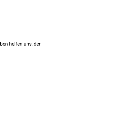
us superior ossis pubis)
ben helfen uns, den
es
Os ischii
und am
ndylus lateralis femoris
,
n der
Fascia cruris
fort.
sern vom
Musculus
ibialis
verstärkt. Dies ist
romedial
ist die Fascia