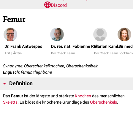
Discord
Femur
Dr. Frank Antwerpes
Dr. rer. nat. Fabienne Reh
Marlon Kamlah
Dr. med
Arzt | Ärztin
DocCheck Team
DocCheck Team
DocChec
Synonyme: Oberschenkelknochen, Oberschenkelbein
Englisch
: femur, thighbone
Definition
Das
Femur
ist der längste und stärkste
Knochen
des menschlichen
Skeletts
. Es bildet die knöcherne Grundlage des
Oberschenkels
.