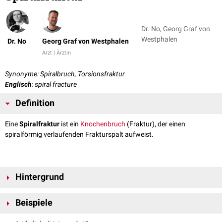
Dr. No, Georg Graf von
Westphalen
Dr. No
Georg Graf von Westphalen
Arzt | Ärztin
Synonyme: Spiralbruch, Torsionsfraktur
Englisch
: spiral fracture
Definition
Eine
Spiralfraktur
ist ein
Knochenbruch
(Fraktur), der einen
spiralförmig verlaufenden Frakturspalt aufweist.
Hintergrund
Spiralfrakturen entstehen in der Regel durch
Rotations
- bzw.
Beispiele
Torsionstraumen
an großen
Röhrenknochen
. Die
Reposition
kann durch
Drehung in die dem Trauma entgegengesetzte Richtung gelingen.
Femurschaftfraktur