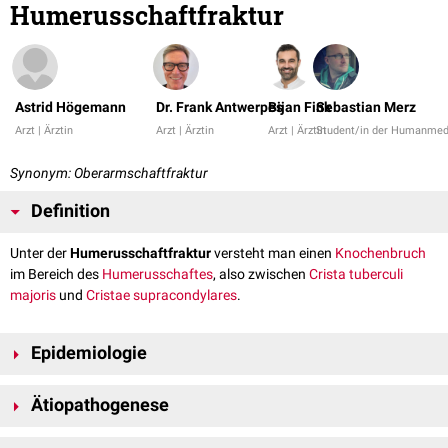
Humerusschaftfraktur
Astrid Högemann
Dr. Frank Antwerpes
Bijan Fink
Sebastian Merz
Arzt | Ärztin
Arzt | Ärztin
Arzt | Ärztin
Student/in der Humanmed
Synonym: Oberarmschaftfraktur
Definition
Unter der
Humerusschaftfraktur
versteht man einen
Knochenbruch
im Bereich des
Humerusschaftes
, also zwischen
Crista tuberculi
majoris
und
Cristae supracondylares
.
Epidemiologie
Die Humerusschaftfraktur macht ungefähr 1,2 bis 5 % aller Frakturen
Ätiopathogenese
aus. Obwohl sie jedem Alter auftreten, ist eine bimodale Verteilung zu
beobachten: Der erste Erkrankungsgipfel wird bei Männern in der dritten
Humerusschaftfrakturen werden durch direkte und indirekte